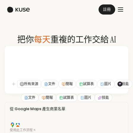
註冊
每天
把你
重複的工作交給 AI
所有來源
文件
簡報
試算表
圖片
技能
文件
簡報
試算表
圖片
技能
從 Google Maps 產生商業名單
使用此工作流程