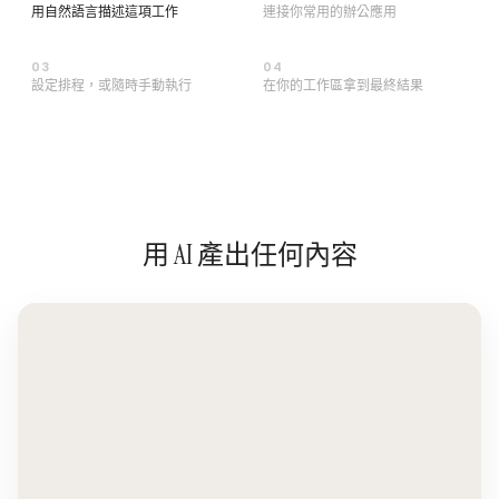
用自然語言描述這項工作
連接你常用的辦公應用
0
3
0
4
設定排程，或隨時手動執行
在你的工作區拿到最終結果
用 AI 產出任何內容