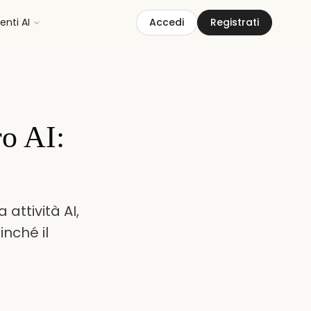
nti AI
Accedi
Registrati
ro AI:
 attività AI,
inché il