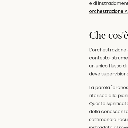
e di instradament
orchestrazione A
Che cos'è
L'orchestrazione d
contesto, strumen
un unico flusso d
deve supervision
La parola "orchest
riferisce alla pia
Questo significat
della conoscenza 
settimanale recup
instradato al revi