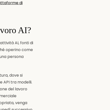
attaforme di
lavoro AI?
tività AI, fonti di
nché operino come
 una persona
tura, dove si
e API tra modelli.
ione del lavoro
mmerciale
ropriata, venga
l lunedì successivo