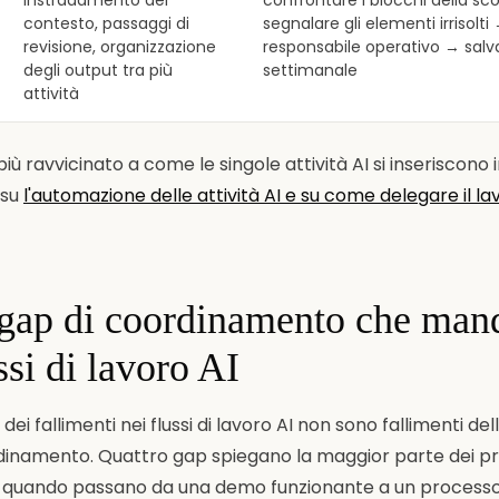
instradamento del
confrontare i blocchi della s
contesto, passaggi di
segnalare gli elementi irrisolti
revisione, organizzazione
responsabile operativo → salva
degli output tra più
settimanale
attività
iù ravvicinato a come le singole attività AI si inseriscono
 su
l'automazione delle attività AI e su come delegare il lav
o gap di coordinamento che man
ussi di lavoro AI
ei fallimenti nei flussi di lavoro AI non sono fallimenti del
rdinamento. Quattro gap spiegano la maggior parte dei pr
 quando passano da una demo funzionante a un processo