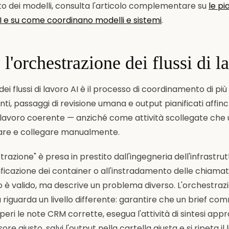
o dei modelli, consulta l'articolo complementare su
le pi
I e su come coordinano modelli e sistemi
.
 l'orchestrazione dei flussi di 
ei flussi di lavoro AI è il processo di coordinamento di più at
ti, passaggi di revisione umana e output pianificati affi
i lavoro coerente — anziché come attività scollegate che
are e collegare manualmente.
razione" è presa in prestito dall'ingegneria dell'infrastrut
nificazione dei container o all'instradamento delle chiamat
o è valido, ma descrive un problema diverso. L'orchestraz
riguarda un livello differente: garantire che un brief co
eri le note CRM corrette, esegua l'attività di sintesi app
sore giusto, salvi l'output nella cartella giusta e si ripeta i