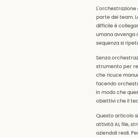
L'orchestrazione d
parte dei team. L
difficile è collega
umana avvenga al 
sequenza si ripet
Senza orchestrazi
strumento per red
che ricuce manual
facendo orchestra
in modo che ques
obiettivi che il t
Questo articolo s
attività AI, file, 
aziendali reali. P