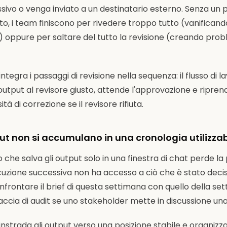
ivo o venga inviato a un destinatario esterno. Senza un 
to, i team finiscono per rivedere troppo tutto (vanifican
 oppure per saltare del tutto la revisione (creando proble
ntegra i passaggi di revisione nella sequenza: il flusso di l
'output al revisore giusto, attende l'approvazione e ripr
tà di correzione se il revisore rifiuta.
put non si accumulano in una cronologia utilizzab
o che salva gli output solo in una finestra di chat perde la
cuzione successiva non ha accesso a ciò che è stato deciso 
rontare il brief di questa settimana con quello della se
accia di audit se uno stakeholder mette in discussione una
instrada gli output verso una posizione stabile e organizz