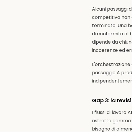
Alcuni passaggi d
competitiva non d
terminato. Una b
di conformità al 
dipende da chiun
incoerenze ed err
L'orchestrazione 
passaggio A produ
indipendentement
Gap 3: la rev
I flussi di lavor
ristretta gamma di
bisogno di almeno