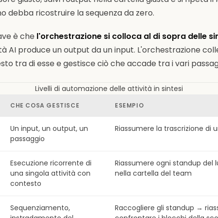
o debba ricostruire la sequenza da zero.
iave è che
l'orchestrazione si colloca al di sopra delle si
tà AI produce un output da un input. L'orchestrazione colle
sto tra di esse e gestisce ciò che accade tra i vari passag
Livelli di automazione delle attività in sintesi
CHE COSA GESTISCE
ESEMPIO
Un input, un output, un
Riassumere la trascrizione di 
passaggio
Esecuzione ricorrente di
Riassumere ogni standup del l
una singola attività con
nella cartella del team
contesto
Sequenziamento,
Raccogliere gli standup → ri