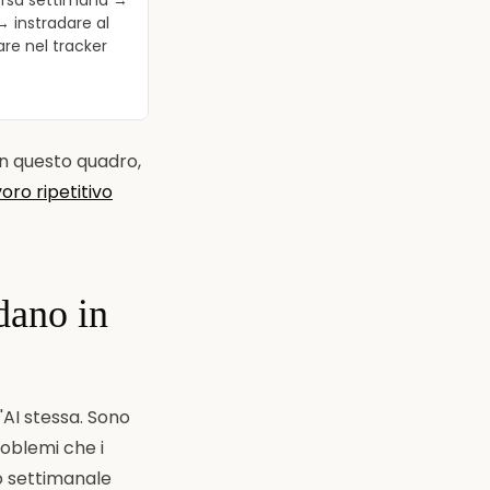
corsa settimana →
 → instradare al
re nel tracker
 in questo quadro,
oro ripetitivo
dano in
l'AI stessa. Sono
oblemi che i
 settimanale