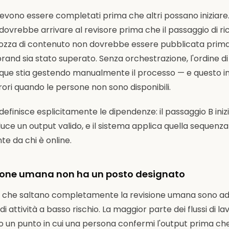
evono essere completati prima che altri possano iniziare. U
ovrebbe arrivare al revisore prima che il passaggio di ri
ozza di contenuto non dovrebbe essere pubblicata prima 
brand sia stato superato. Senza orchestrazione, l'ordine d
que stia gestendo manualmente il processo — e questo int
ori quando le persone non sono disponibili.
definisce esplicitamente le dipendenze: il passaggio B inizi
ce un output valido, e il sistema applica quella sequenza
e da chi è online.
isione umana non ha un posto designato
o AI che saltano completamente la revisione umana sono ad
 attività a basso rischio. La maggior parte dei flussi di la
 un punto in cui una persona confermi l'output prima che