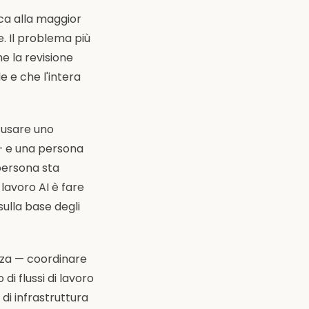
nca alla maggior
e. Il problema più
che la revisione
e e che l'intera
r usare uno
 — e una persona
persona sta
 lavoro AI è fare
lla base degli
nza — coordinare
 di flussi di lavoro
 di infrastruttura