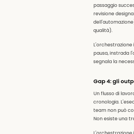
passaggio success
revisione designa
dell'automazione)
qualità).
L'orchestrazione i
pausa, instrada l
segnala la necessi
Gap 4: gli out
Un flusso di lavor
cronologia. L'ese
team non può conf
Non esiste una tr
L'orchestrazione 