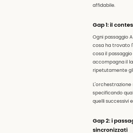
affidabile.
Gap 1: il cont
Ogni passaggio AI
cosa ha trovato l'
cosa il passaggio
accompagna il lav
ripetutamente gli 
L'orchestrazione
specificando qual
quelli successivi
Gap 2: i passa
sincronizzati