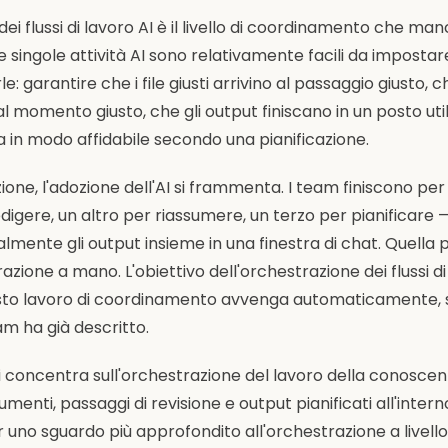
ei flussi di lavoro AI è il livello di coordinamento che ma
e singole attività AI sono relativamente facili da impostar
rle: garantire che i file giusti arrivino al passaggio giusto, 
momento giusto, che gli output finiscano in un posto util
a in modo affidabile secondo una pianificazione.
one, l'adozione dell'AI si frammenta. I team finiscono pe
igere, un altro per riassumere, un terzo per pianificare
mente gli output insieme in una finestra di chat. Quella 
zione a mano. L'obiettivo dell'orchestrazione dei flussi di
to lavoro di coordinamento avvenga automaticamente, su
eam ha già descritto.
i concentra sull'orchestrazione del lavoro della conosce
strumenti, passaggi di revisione e output pianificati all'interno
er uno sguardo più approfondito all'orchestrazione a livello