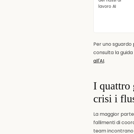
dei flussi di
lavoro AI
Per uno sguardo p
consulta la guida
all'AI
.
I quattr
crisi i fl
La maggior parte d
fallimenti di coo
team incontrano