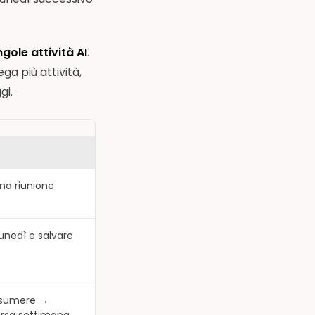
ngole attività AI
.
ga più attività,
gi.
una riunione
unedì e salvare
assumere →