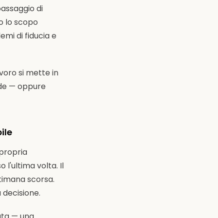
passaggio di
do lo scopo
mi di fiducia e
avoro si mette in
ende — oppure
ile
 propria
l'ultima volta. Il
ttimana scorsa.
 decisione.
ata — una