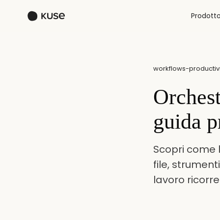
Prodott
workflows-productivi
Orchest
guida p
Scopri come l'
file, strument
lavoro ricorr