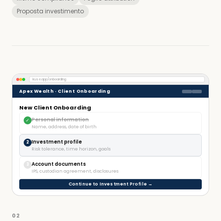
Proposta investimento
kuse.app/onboarding
Apex Wealth · Client Onboarding
New Client Onboarding
Personal information
✓
Name, address, date of birth
Investment profile
2
Risk tolerance, time horizon, goals
Account documents
3
IPS, custodian agreement, disclosures
Continue to Investment Profile →
02