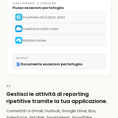
OGNI VENERDÌ · A CHIUSURA
Flusso eccezioni portafoglio
Snowflake allocation data
Salesforce client notes
Airtable tracker
↓
OUTPUT
Documento eccezioni portafoglio
03
Gestisci le attività di reporting
ripetitive tramite la tua applicazione.
Connettiti a Gmail, Outlook, Google Drive, Box,
Salesforce, Airtable, Smartsheet, Snowflake,