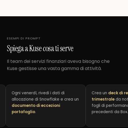
ESEMPI DI PROMPT
Spiega a Kuse cosa ti serve
Il team dei servizi finanziari aveva bisogno che
Kuse gestisse una vasta gamma di attività.
Ogni venerdì, rivedi i dati di
Crea un
deck di revisi
allocazione di Snowflake e crea un
trimestrale
da note Sa
documento di eccezioni
fogli di performance e 
portafoglio
.
precedenti da Box.