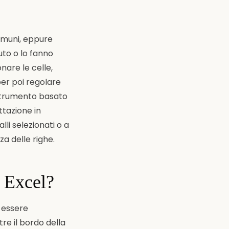
comuni, eppure
uto o lo fanno
nare le celle,
per poi regolare
 strumento basato
ttazione in
li selezionati o a
za delle righe.
n Excel?
a essere
tre il bordo della