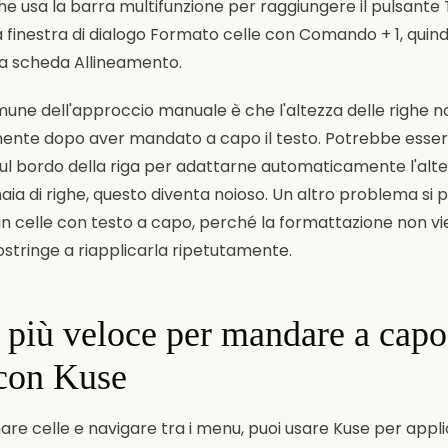
 che usa la barra multifunzione per raggiungere il pulsante
a finestra di dialogo Formato celle con Comando + 1, quin
a scheda Allineamento.
ne dell'approccio manuale è che l'altezza delle righe n
ente dopo aver mandato a capo il testo. Potrebbe esser
sul bordo della riga per adattarne automaticamente l'alte
aia di righe, questo diventa noioso. Un altro problema si
ti in celle con testo a capo, perché la formattazione non 
stringe a riapplicarla ripetutamente.
iù veloce per mandare a capo 
 con Kuse
nare celle e navigare tra i menu, puoi usare Kuse per applic