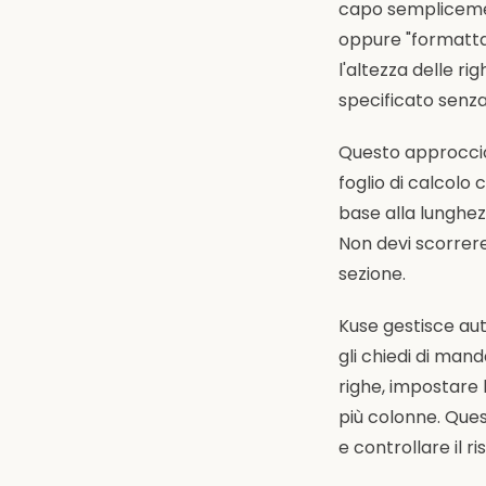
capo semplicemen
oppure "formatta
l'altezza delle ri
specificato senza
Questo approccio 
foglio di calcolo 
base alla lunghez
Non devi scorrere
sezione.
Kuse gestisce au
gli chiedi di man
righe, impostare 
più colonne. Quest
e controllare il r