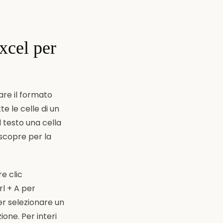
xcel per
are il formato
e le celle di un
l testo una cella
 scopre per la
re clic
rl + A per
er selezionare un
ione. Per interi