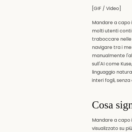
[GIF / Video]
Mandare a capo il
molti utenti cont
traboccare nelle c
navigare tra i me
manualmente l'alt
sull'AI come Kuse
linguaggio natura
interi fogli, sen
Cosa sign
Mandare a capo il 
visualizzato su pi