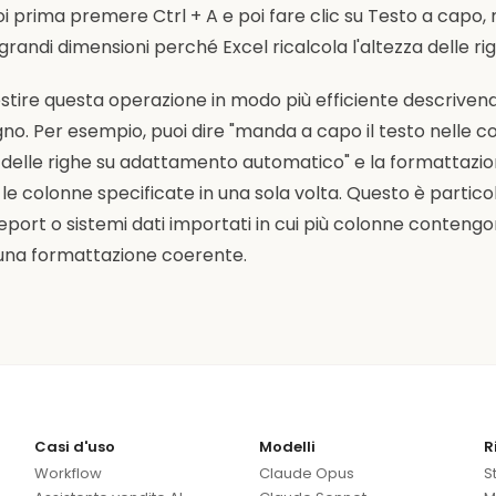
puoi prima premere Ctrl + A e poi fare clic su Testo a capo
di grandi dimensioni perché Excel ricalcola l'altezza delle ri
estire questa operazione in modo più efficiente descriv
sogno. Per esempio, puoi dire "manda a capo il testo nelle c
a delle righe su adattamento automatico" e la formattazi
 le colonne specificate in una sola volta. Questo è partic
port o sistemi dati importati in cui più colonne conteng
 una formattazione coerente.
Casi d'uso
Modelli
R
Workflow
Claude Opus
S