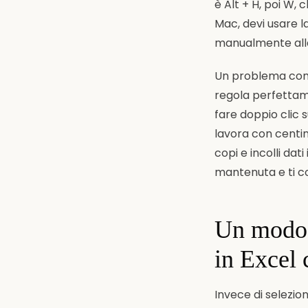
è Alt + H, poi W,
Mac, devi usare l
manualmente all
Un problema comu
regola perfettam
fare doppio clic 
lavora con centin
copi e incolli da
mantenuta e ti co
Un modo p
in Excel
Invece di selezio