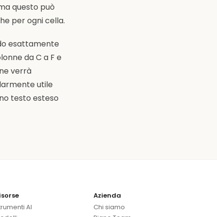
, ma questo può
ghe per ogni cella.
endo esattamente
olonne da C a F e
one verrà
olarmente utile
ono testo esteso
isorse
Azienda
trumenti AI
Chi siamo