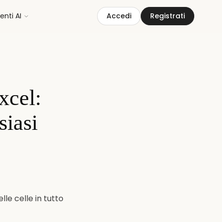
nti AI
Accedi
Registrati
xcel:
siasi
e celle in tutto