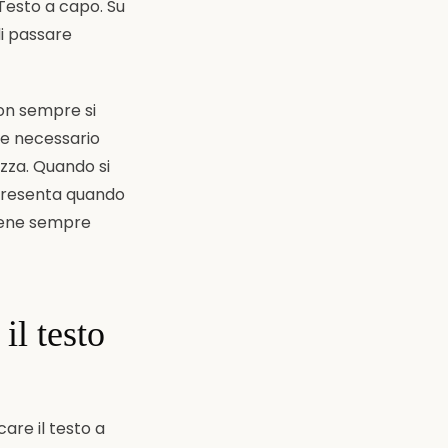
 Testo a capo. Su
di passare
on sempre si
e necessario
zza. Quando si
 presenta quando
viene sempre
il testo
are il testo a