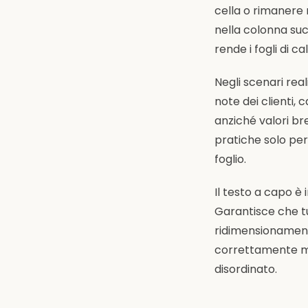
cella o rimanere 
nella colonna suc
rende i fogli di c
Negli scenari real
note dei clienti, 
anziché valori br
pratiche solo pe
foglio.
Il testo a capo è
Garantisce che tu
ridimensionamento
correttamente ma
disordinato.