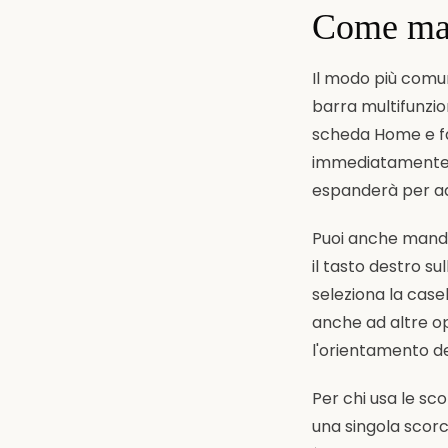
Come mand
Il modo più comu
barra multifunzion
scheda Home e fai
immediatamente la
espanderà per ada
Puoi anche mandar
il tasto destro su
seleziona la cas
anche ad altre op
l'orientamento de
Per chi usa le sco
una singola scorc