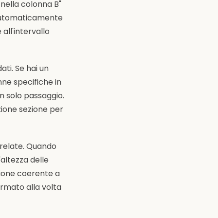
ella colonna B"
 automaticamente
all'intervallo
ti. Se hai un
nne specifiche in
un solo passaggio.
zione sezione per
rrelate. Quando
altezza delle
zione coerente a
ormato alla volta