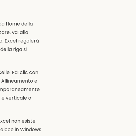
eda Home della
are, vai alla
o. Excel regolerà
ella riga si
lle. Fai clic con
da Allineamento e
ntemporaneamente
 e verticale o
Excel non esiste
 veloce in Windows