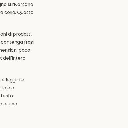
ghe si riversano
a cella. Questo
oni di prodotti,
e contenga frasi
imensioni poco
 dell'intero
e leggibile.
ntale o
 testo
to e uno