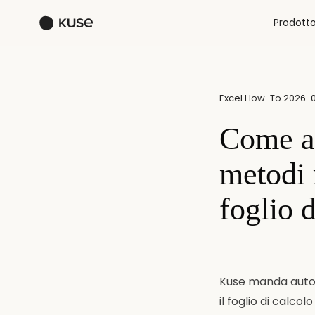
Prodott
Excel How-To
·
2026-
Come an
metodi 
foglio d
Kuse manda automa
il foglio di calco