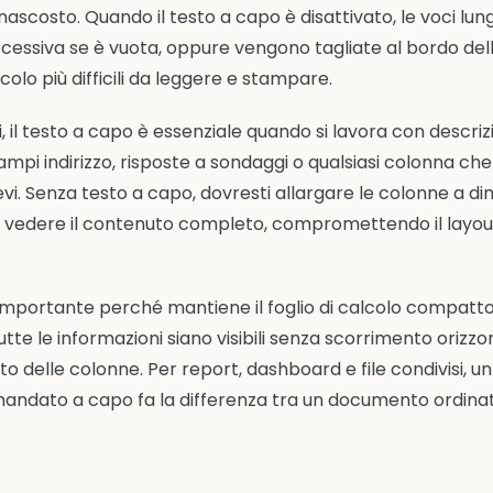
nascosto. Quando il testo a capo è disattivato, le voci lun
cessiva se è vuota, oppure vengono tagliate al bordo dell
alcolo più difficili da leggere e stampare.
i, il testo a capo è essenziale quando si lavora con descrizi
campi indirizzo, risposte a sondaggi o qualsiasi colonna ch
evi. Senza testo a capo, dovresti allargare le colonne a d
r vedere il contenuto completo, compromettendo il layout
 importante perché mantiene il foglio di calcolo compatto 
tte le informazioni siano visibili senza scorrimento orizzo
 delle colonne. Per report, dashboard e file condivisi, un
ndato a capo fa la differenza tra un documento ordina