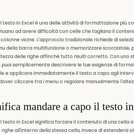
 testo in Excel è una delle attività di formattazione più 
inuano ad avere difficoltà con celle che tagliano il conten
olonne vicine. L'approccio tradizionale richiede di selezio
nu della barra multifunzione o memorizzare scorciatoie, 
ezza delle righe affinché tutto risulti corretto. Con uno
, puoi semplicemente descrivere le tue esigenze di forma
le e applicare immediatamente il testo a capo agli interval
za dover cliccare tra i menu o regolare manualmente l'altez
ifica mandare a capo il testo i
testo in Excel significa forzare il contenuto di una cella 
ù righe all'interno della stessa cella, invece di estendersi ol