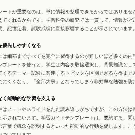
レートが重要なのは、単に情報を整理できるからではありませ
えてくれるからです。学習科学の研究では一貫して、情報が
ど
度、記憶定着、試験成績に直接影響することが示されています
を優先しやすくなる
には細部まですべてを完全に習得するのが難しいほど多くの内
ンプレートを使うと、学生は内容を取捨選択し、背景知識とし
てくるテーマ・試験に関連するトピックを区別せざるを得ませ
れにくくなり、「全部大事」となってしまう非効率な勉強を防
なく能動的な学習を支える
生はノートやスライドをただ読み返しがちですが、この方法は
と示されています。学習ガイドテンプレートは、要約する、問
の言葉で概念を説明するといった能動的な行動を促します。こ
びついています。