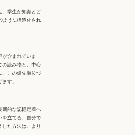
ん。学生が知識とど
のように
構造化され
。
容が含まれていま
ての読み物と、中心
ん。この優先順位づ
げます。
長期的な記憶定着へ
いを立てる、自分で
うした方法は、より