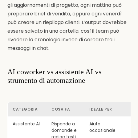
gli aggiornamenti di progetto, ogni mattina può
preparare brief di vendita, oppure ogni venerdì
può creare un riepilogo clienti. L’output dovrebbe
essere salvato in una cartella, così il team può
rivedere la cronologia invece di cercare tra i
messaggi in chat.
AI coworker vs assistente AI vs
strumento di automazione
CATEGORIA
COSA FA
IDEALE PER
LI
Assistente AI
Risponde a
Aiuto
Il
domande e
occasionale
s
redige testi
s