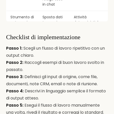
in chat
Strumento di
Sposta dati
Attività
Si
automazione
tra app in
deterministiche
i
base a
q
regole
lo
Checklist di implementazione
c
Passo 1:
Scegli un flusso di lavoro ripetitivo con un
AI coworker
Usa
Lavoro
Ri
output chiaro.
memoria,
cognitivo
e
file,
ricorrente
re
Passo 2:
Raccogli esempi di buon lavoro svolto in
strumenti e
passato.
pianificazioni
Passo 3:
Definisci gli input di origine, come file,
per produrre
lavoro
documenti, note CRM, email o note di riunione.
Passo 4:
Descrivi in linguaggio semplice il formato
di output atteso.
Passo 5:
Esegui il flusso di lavoro manualmente
una volta, rivedi il risultato e correggi lo standard.