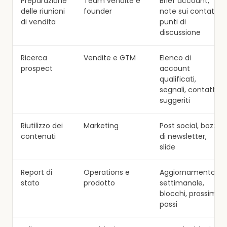
Preparazione
Team vendite e
Brief account,
delle riunioni
founder
note sui contatti,
di vendita
punti di
discussione
Ricerca
Vendite e GTM
Elenco di
prospect
account
qualificati,
segnali, contatti
suggeriti
Riutilizzo dei
Marketing
Post social, bozze
contenuti
di newsletter,
slide
Report di
Operations e
Aggiornamento
stato
prodotto
settimanale,
blocchi, prossimi
passi