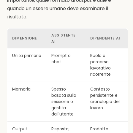
importante, quale formato di output è utile e
quando un essere umano deve esaminare il
risultato.
ASSISTENTE
DIMENSIONE
DIPENDENTE AI
AI
Unità primaria
Prompt o
Ruolo o
chat
percorso
lavorativo
ricorrente
Memoria
Spesso
Contesto
basata sulla
persistente e
sessione o
cronologia del
gestita
lavoro
dall'utente
Output
Risposta,
Prodotto