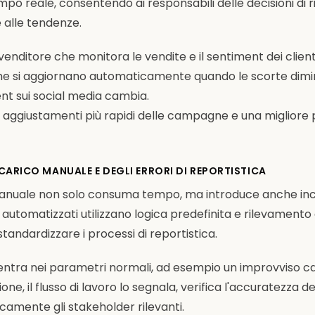
empo reale, consentendo ai responsabili delle decisioni di
alle tendenze.
venditore che monitora le vendite e il sentiment dei clien
he si aggiornano automaticamente quando le scorte dimi
nt sui social media cambia.
aggiustamenti più rapidi delle campagne e una migliore p
 CARICO MANUALE E DEGLI ERRORI DI REPORTISTICA
manuale non solo consuma tempo, ma introduce anche in
 BI automatizzati utilizzano logica predefinita e rilevamento 
tandardizzare i processi di reportistica.
entra nei parametri normali, ad esempio un improvviso cal
one, il flusso di lavoro lo segnala, verifica l'accuratezza de
camente gli stakeholder rilevanti.