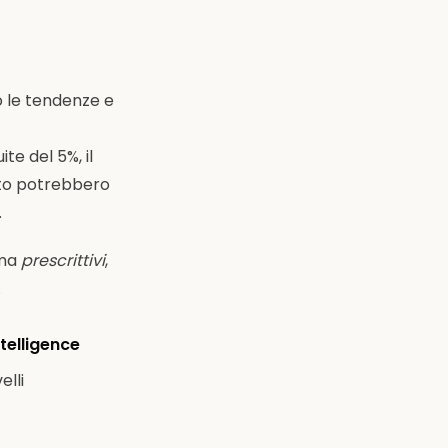
no le tendenze e
e del 5%, il
tto potrebbero
.
 ma
prescrittivi
,
.
telligence
elli