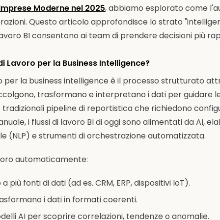
le Imprese Moderne nel 2025
, abbiamo esplorato come l'au
razioni. Questo articolo approfondisce lo strato "intellige
 lavoro BI consentono ai team di prendere decisioni più rap
di Lavoro per la Business Intelligence?
o per la business intelligence è il processo strutturato attr
ccolgono, trasformano e interpretano i dati per guidare le
 tradizionali pipeline di reportistica che richiedono confi
ale, i flussi di lavoro BI di oggi sono alimentati da AI, el
le (NLP) e strumenti di orchestrazione automatizzata.
lavoro automaticamente:
 più fonti di dati (ad es. CRM, ERP, dispositivi IoT).
asformano i dati in formati coerenti.
elli AI per scoprire correlazioni, tendenze o anomalie.