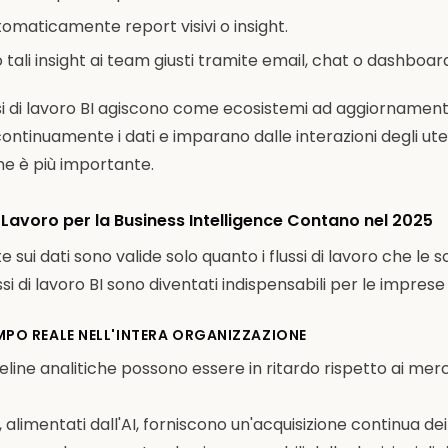
maticamente report visivi o insight.
 tali insight ai team giusti tramite email, chat o dashboar
ussi di lavoro BI agiscono come ecosistemi ad aggiornamen
ntinuamente i dati e imparano dalle interazioni degli ute
he è più importante.
di Lavoro per la Business Intelligence Contano nel 2025
e sui dati sono valide solo quanto i flussi di lavoro che le
ssi di lavoro BI sono diventati indispensabili per le impre
 TEMPO REALE NELL'INTERA ORGANIZZAZIONE
peline analitiche possono essere in ritardo rispetto ai merc
BI, alimentati dall'AI, forniscono un'acquisizione continua de