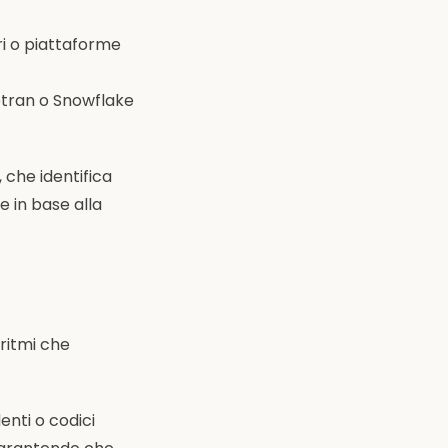
ori o piattaforme
vetran o Snowflake
 che identifica
 in base alla
oritmi che
enti o codici