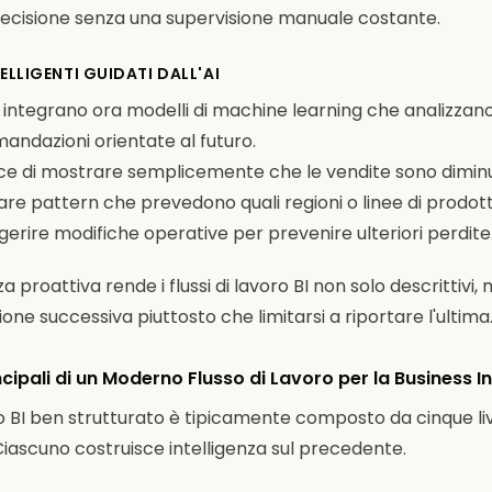
recisione senza una supervisione manuale costante.
TELLIGENTI GUIDATI DALL'AI
o BI integrano ora modelli di machine learning che analizza
ndazioni orientate al futuro.
e di mostrare semplicemente che le vendite sono diminuit
are pattern che prevedono quali regioni o linee di prodo
ggerire modifiche operative per prevenire ulteriori perdite
a proattiva rende i flussi di lavoro BI non solo descrittivi,
one successiva piuttosto che limitarsi a riportare l'ultima
ipali di un Moderno Flusso di Lavoro per la Business In
ro BI ben strutturato è tipicamente composto da cinque liv
Ciascuno costruisce intelligenza sul precedente.