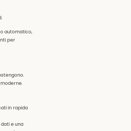
d.
to automatico,
nti per
 sostengono.
se moderne.
ati in rapida
i dati e una