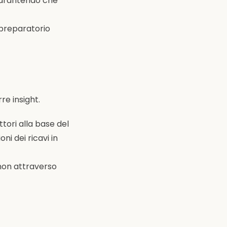
garantendo che
o preparatorio
re insight.
ttori alla base del
ni dei ricavi in
 non attraverso