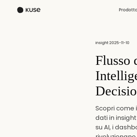
Prodott
insight
·
2025-11-10
Flusso 
Intelli
Decisio
Scopri come i 
dati in insigh
su AI, i dashb
rivoluzionano 