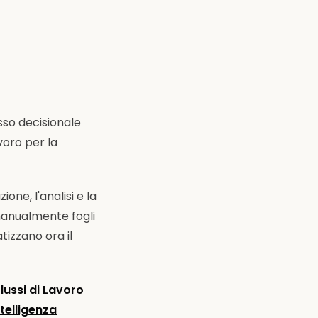
sso decisionale
voro per la
one, l'analisi e la
 manualmente fogli
tizzano ora il
lussi di Lavoro
ntelligenza