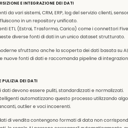
UISIZIONE E INTEGRAZIONE DEI DATI
enti da vari sistemi, CRM, ERP, log del servizio clienti, sens
luiscono in un repository unificato.
menti ETL (Estrai, Trasforma, Carica) come i connettori Fi
este diverse fonti di dati in un unico dataset strutturato.
derne sfruttano anche la scoperta dei dati basata su AI,
uove fonti di dati e raccomanda pipeline di integrazione
 PULIZIA DEI DATI
, i dati devono essere puliti, standardizzati e normalizzati.
 intelligenti automatizzano questo processo utilizzando alg
ncanti, outlier e voci incoerenti.
dati di vendita contengono formati di data non corrispond