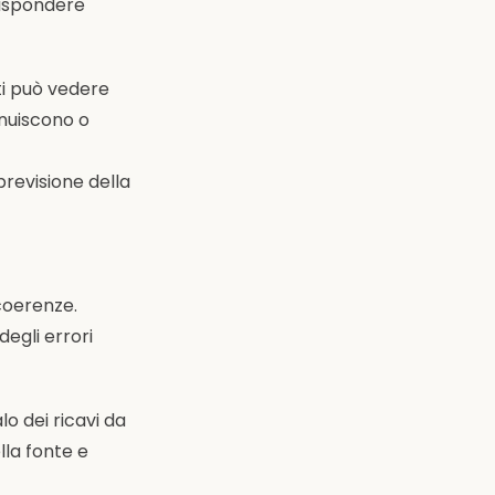
 rispondere
ti può vedere
nuiscono o
revisione della
coerenze.
degli errori
o dei ricavi da
lla fonte e