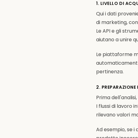
1. LIVELLO DI ACQ
Qui i dati proveni
di marketing, conf
Le API e gli stru
aiutano a unire qu
Le piattaforme mo
automaticamente n
pertinenza.
2. PREPARAZIONE E
Prima dell'analisi
I flussi di lavoro
rilevano valori ma
Ad esempio, se i 