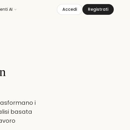
nti AI
Accedi
Registrati
in
trasformano i
alisi basata
lavoro