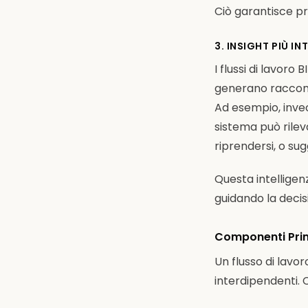
Ciò garantisce p
3. INSIGHT PIÙ IN
I flussi di lavor
generano raccoma
Ad esempio, invec
sistema può rilev
riprendersi, o su
Questa intelligenz
guidando la decisi
Componenti Princ
Un flusso di lavo
interdipendenti. 