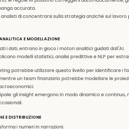
nti, le regole AI possono correggerli automaticamente, 
rimanga accurata.
 analisti di concentrarsi sulla strategia anziché sul lavor
 ANALITICA E MODELLAZIONE
 i dati, entrano in gioco i motori analitici guidati dall'AI.
icano modelli statistici, analisi predittive e NLP per estrar
ng potrebbe utilizzare questo livello per identificare i fa
, mentre un team finanziario potrebbe modellare le proiezio
macroeconomici.
cipale: gli insight emergono in modo dinamico e continuo,
ccasionali.
NE E DISTRIBUZIONE
sforma i numeri in narrazioni.