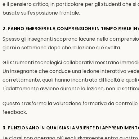
e il pensiero critico, in particolare per gli studenti che 
basate sull'esposizione frontale.
2. FANNO EMERGERE LA COMPRENSIONE IN TEMPO REALE IN
Spesso gli insegnanti scoprono lacune nella comprension
giorni o settimane dopo che la lezione si è svolta.
Gli strumenti tecnologici collaborativi mostrano immedi
Un insegnante che conduce una lezione interattiva vede 
correttamente, quali hanno incontrato difficoltà e quali
L'adattamento avviene durante la lezione, non la settim
Questo trasforma la valutazione formativa da controllo 
feedback.
3. FUNZIONANO IN QUALSIASI AMBIENTE DI APPRENDIMENT
Le classi non operano più esclusivamente entro quattro