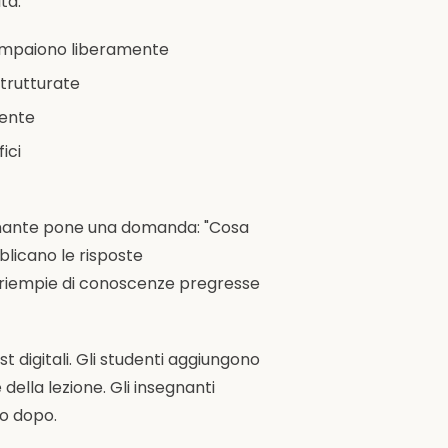
tà:
 compaiono liberamente
strutturate
mente
ici
segnante pone una domanda: "Cosa
blicano le risposte
i riempie di conoscenze pregresse
st digitali. Gli studenti aggiungono
ella lezione. Gli insegnanti
no dopo.