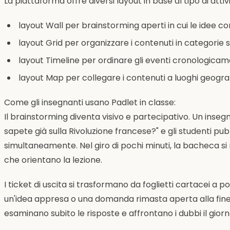
La piattaforma offre diversi layout in base al tipo di attivi
layout Wall per brainstorming aperti in cui le idee
layout Grid per organizzare i contenuti in categorie 
layout Timeline per ordinare gli eventi cronologica
layout Map per collegare i contenuti a luoghi geograf
Come gli insegnanti usano Padlet in classe:
Il brainstorming diventa visivo e partecipativo. Un in
sapete già sulla Rivoluzione francese?" e gli studenti pub
simultaneamente. Nel giro di pochi minuti, la bacheca s
che orientano la lezione.
I ticket di uscita si trasformano da foglietti cartacei a po
un'idea appresa o una domanda rimasta aperta alla fine d
esaminano subito le risposte e affrontano i dubbi il gior