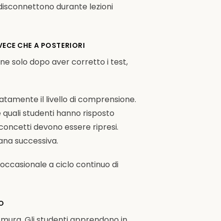
si disconnettono durante lezioni
VECE CHE A POSTERIORI
e solo dopo aver corretto i test,
atamente il livello di comprensione.
quali studenti hanno risposto
 concetti devono essere ripresi.
ana successiva.
occasionale a ciclo continuo di
O
 mura. Gli studenti apprendono in