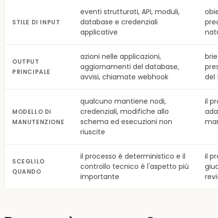
eventi strutturati, API, moduli,
obie
database e credenziali
prec
STILE DI INPUT
applicative
nat
azioni nelle applicazioni,
brie
OUTPUT
aggiornamenti del database,
pre
PRINCIPALE
avvisi, chiamate webhook
del 
qualcuno mantiene nodi,
il p
credenziali, modifiche allo
adat
MODELLO DI
schema ed esecuzioni non
man
MANUTENZIONE
riuscite
il processo è deterministico e il
il p
SCEGLILO
controllo tecnico è l'aspetto più
giud
QUANDO
importante
rev