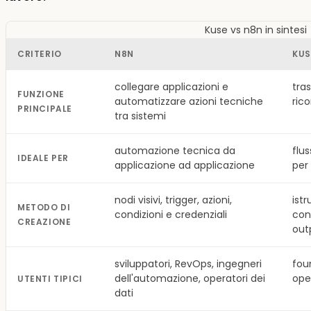
Kuse vs n8n in sintesi
CRITERIO
N8N
KUS
collegare applicazioni e
tra
FUNZIONE
automatizzare azioni tecniche
ric
PRINCIPALE
tra sistemi
automazione tecnica da
flus
IDEALE PER
applicazione ad applicazione
per
nodi visivi, trigger, azioni,
istr
METODO DI
condizioni e credenziali
cont
CREAZIONE
out
sviluppatori, RevOps, ingegneri
fou
dell'automazione, operatori dei
oper
UTENTI TIPICI
dati