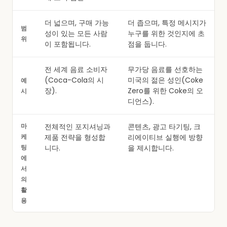
더 넓으며, 구매 가능
더 좁으며, 특정 메시지가
범
성이 있는 모든 사람
누구를 위한 것인지에 초
위
이 포함됩니다.
점을 둡니다.
전 세계 음료 소비자
무가당 음료를 선호하는
(Coca-Cola의 시
미국의 젊은 성인(Coke
예
장).
Zero를 위한 Coke의 오
시
디언스).
마
전체적인 포지셔닝과
콘텐츠, 광고 타기팅, 크
케
제품 전략을 형성합
리에이티브 실행에 방향
팅
니다.
을 제시합니다.
에
서
의
활
용