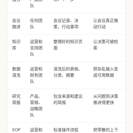
队
会议
任何团
会议记录、决
让会议真正推
跟进
队
策、行动事项
动行动
知识
运营和
整理好的知识页
让决策可被检
库
支持团
面
索
队
数据
运营和
清洗后的表格、
把杂乱输入变
清洗
财务团
分类、摘要
成可用数据
队
研究
产品、
包含来源和建议
从问题到决策
简报
营销、
的简报
推进得更快
战略团
队
SOP
运营和
标准操作流程
把零散的上下