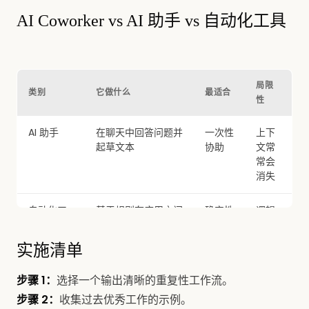
AI Coworker vs AI 助手 vs 自动化工具
局限
类别
它做什么
最适合
性
AI 助手
在聊天中回答问题并
一次性
上下
起草文本
协助
文常
常会
消失
自动化工
基于规则在应用之间
确定性
逻辑
具
传递数据
任务
一变
就会
实施清单
失效
步骤 1：
选择一个输出清晰的重复性工作流。
AI
利用记忆、文件、工
周期性
需要
步骤 2：
收集过去优秀工作的示例。
Coworker
具和日程安排来产出
的知识
示例