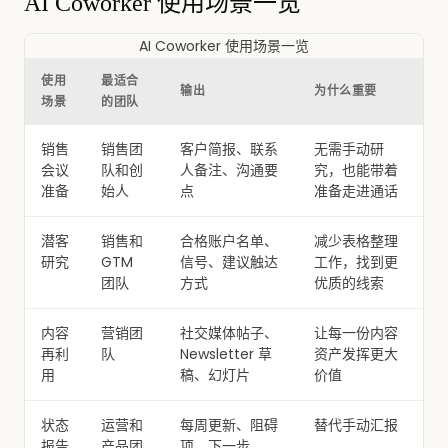
AI Coworker 使用场景一览
AI Coworker 使用场景一览
使用
最适合
输出
为什么重要
场景
的团队
销售
销售团
客户简报、联系
无需手动研
会议
队和创
人备注、沟通要
究，也能带着
准备
始人
点
准备走进通话
潜客
销售和
合格账户名单、
减少表格整理
研究
GTM
信号、建议触达
工作，找到更
团队
方式
优质的线索
内容
营销团
社交媒体帖子、
让每一份内容
再利
队
Newsletter 草
资产发挥更大
用
稿、幻灯片
价值
状态
运营和
每周更新、阻碍
替代手动汇报
报告
产品团
项、下一步