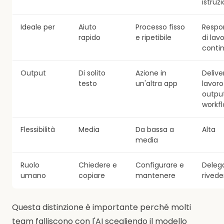
istruzi
Ideale per
Aiuto
Processo fisso
Respon
rapido
e ripetibile
di lav
conti
Output
Di solito
Azione in
Delive
testo
un'altra app
lavoro
output
workf
Flessibilità
Media
Da bassa a
Alta
media
Ruolo
Chiedere e
Configurare e
Deleg
umano
copiare
mantenere
rivede
Questa distinzione è importante perché molti
team falliscono con l'AI scegliendo il modello