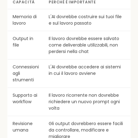
CAPACITÀ
PERCHÉ È IMPORTANTE
Memoria di
L'AI dovrebbe costruire sui tuoi file
lavoro
e sul lavoro passato
Output in
Il lavoro dovrebbe essere salvato
file
come deliverable utilizzabili, non
perdersi nella chat
Connessioni
L'AI dovrebbe accedere ai sistemi
agli
in cui il lavoro avviene
strumenti
Supporto ai
Il lavoro ricorrente non dovrebbe
workflow
richiedere un nuovo prompt ogni
volta
Revisione
Gli output dovrebbero essere facili
umana
da controllare, modificare e
migliorare