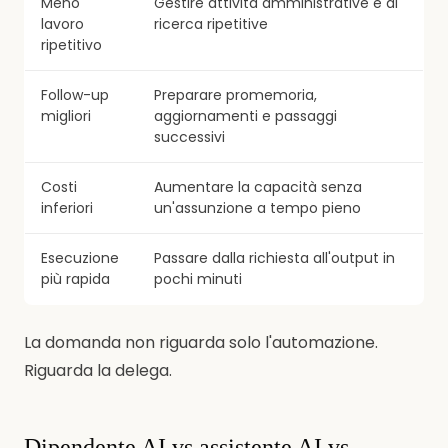
Meno
Gestire attività amministrative e di
lavoro
ricerca ripetitive
ripetitivo
Follow-up
Preparare promemoria,
migliori
aggiornamenti e passaggi
successivi
Costi
Aumentare la capacità senza
inferiori
un'assunzione a tempo pieno
Esecuzione
Passare dalla richiesta all'output in
più rapida
pochi minuti
La domanda non riguarda solo l'automazione.
Riguarda la delega.
Dipendente AI vs assistente AI vs