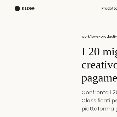
Prodott
workflows-productivi
I 20 mi
creativo
pagamen
Confronta i 20
Classificati 
piattaforma g