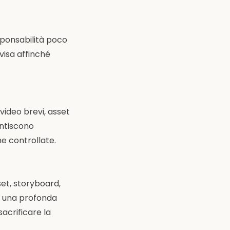
esponsabilità poco
visa affinché
video brevi, asset
antiscono
e controllate.
set, storyboard,
(o una profonda
acrificare la