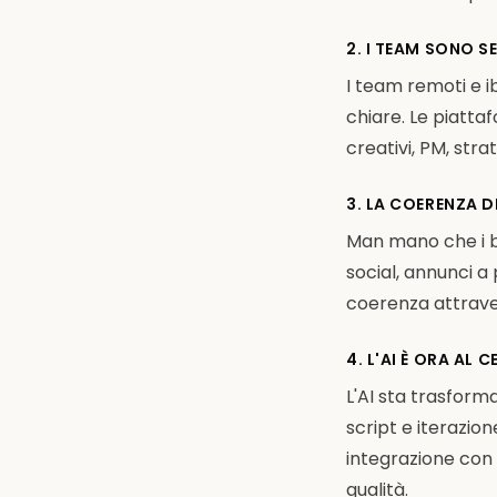
2. I TEAM SONO S
I team remoti e ib
chiare. Le piatta
creativi, PM, str
3. LA COERENZA 
Man mano che i br
social, annunci a
coerenza attraver
4. L'AI È ORA AL
L'AI sta trasform
script e iterazio
integrazione con 
qualità.