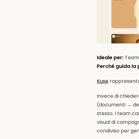
Ideale per:
Team c
Perché guida la
Kuse
rappresenta 
Invece di chieder
(documenti → des
stesso. I team car
visual di campagn
condiviso per ge