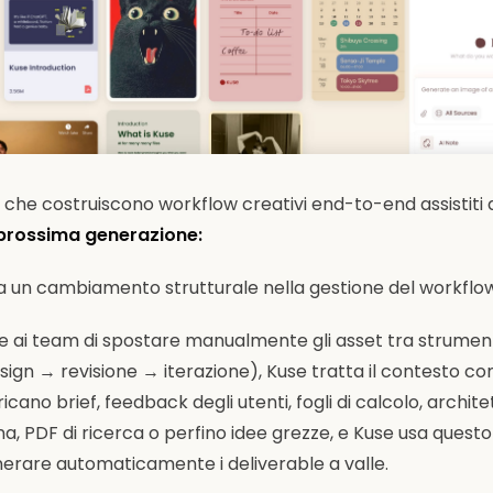
he costruiscono workflow creativi end-to-end assistiti d
 prossima generazione:
un cambiamento strutturale nella gestione del workflow
e ai team di spostare manualmente gli asset tra strumenti
ign → revisione → iterazione), Kuse tratta il contesto c
icano brief, feedback degli utenti, fogli di calcolo, archite
a, PDF di ricerca o perfino idee grezze, e Kuse usa quest
nerare automaticamente i deliverable a valle.