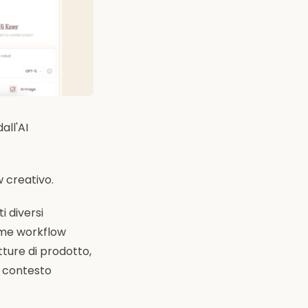
all'AI
 creativo.
 diversi
ome workflow
tture di prodotto,
o contesto