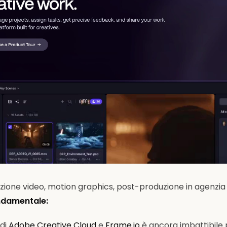
ione video, motion graphics, post-produzione in agenzia
ndamentale:
di
Adobe Creative Cloud
e
Frame.io
è ancora imbattibile 