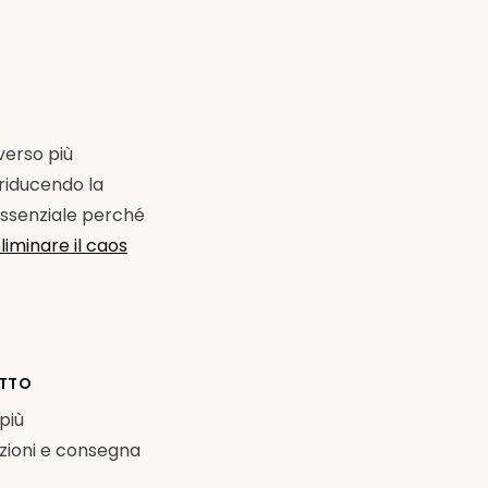
verso più
 riducendo la
 essenziale perché
liminare il caos
ETTO
più
azioni e consegna