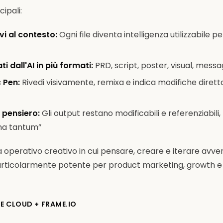
cipali:
i al contesto:
Ogni file diventa intelligenza utilizzabile pe
i dall'AI in più formati:
PRD, script, poster, visual, messag
 Pen:
Rivedi visivamente, remixa e indica modifiche diret
 pensiero:
Gli output restano modificabili e referenziabili
una tantum”
 operativo creativo in cui pensare, creare e iterare avve
particolarmente potente per product marketing, growth e
VE CLOUD + FRAME.IO