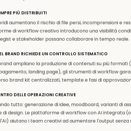
EMPRE PIÙ DISTRIBUITI
ridi aumentano il rischio di file persi, incomprensioni e r
forme di workflow creativo introducono una visibilità condi
ategist e stakeholder possano collaborare in tempo reale.
DEL BRAND RICHIEDE UN CONTROLLO SISTEMATICO
and ampliano la produzione di contenuti su più formati (
 pagamento, landing page), gli strumenti di workflow gar
so brand kit centralizzati, template e fasi di approvazion
 CENTRO DELLE OPERAZIONI CREATIVE
ando tutto: generazione di idee, moodboard, varianti di as
ne di design. Le piattaforme di workflow con AI integrata 
l'AI) aiutano i team creativi ad aumentare l'output senza s