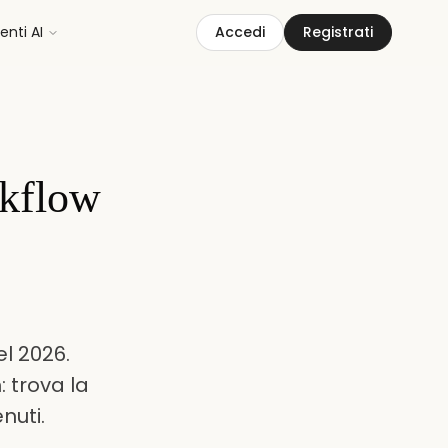
nti AI
Accedi
Registrati
rkflow
el 2026.
: trova la
nuti.