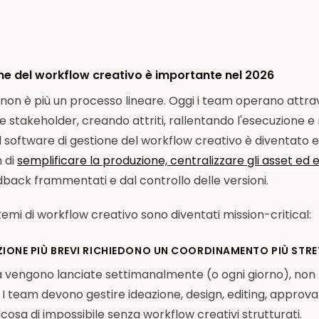
ne del workflow creativo è importante nel 2026
o non è più un processo lineare. Oggi i team operano attra
 e stakeholder, creando attriti, rallentando l'esecuzione e
 Il software di gestione del workflow creativo è diventato
 di
semplificare la produzione, centralizzare gli asset ed e
back frammentati e dal controllo delle versioni.
temi di workflow creativo sono diventati mission-critical:
DUZIONE PIÙ BREVI RICHIEDONO UN COORDINAMENTO PIÙ STR
vengono lanciate settimanalmente (o ogni giorno), non 
I team devono gestire ideazione, design, editing, approv
lcosa di impossibile senza workflow creativi strutturati.