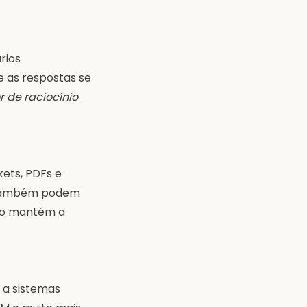
rios
 as respostas se
 de raciocínio
ets, PDFs e
. Também podem
sto mantém a
 a sistemas