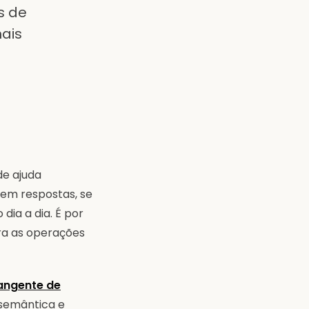
s de
ais
de ajuda
em respostas, se
dia a dia. É por
ra as operações
angente de
 semântica e