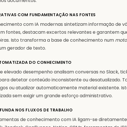
 nos documentos.
RATIVAS COM FUNDAMENTAÇÃO NAS FONTES
hecimento com IA modernas sintetizam informação de vá
m fontes, destacam excertos relevantes e garantem que
ras. Isto transforma a base de conhecimento num
motor
um gerador de texto.
TOMATIZADA DO CONHECIMENTO
e elevado desempenho analisam conversas no Slack, tick
 para detetar conteúdo inconsistente ou desatualizado
tigos ou atualizar automaticamente material existente. I
izada sem exigir um grande esforço administrativo.
FUNDA NOS FLUXOS DE TRABALHO
ramentas de conhecimento com IA ligam-se diretamente