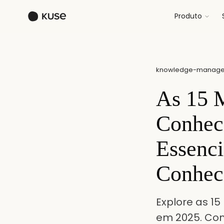
Produto
knowledge-manag
As 15 M
Conhec
Essenci
Conhec
Explore as 1
em 2025. Com