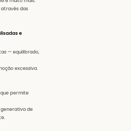
SM e muito mais.
r através das
lisadas e
as — equilibrado,
moção excessiva.
A que permite
 generativa de
te.