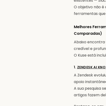
existentes — Sla
O objetivo não é 
ferramentas que a
Melhores Ferram
Comparadas)
Abaixo encontra 
credível e profu
O Kuse está incl
1.
ZENDESK AI KN
A Zendesk evolui
apoio instantâne
A sua pesquisa s
artigos fazem de