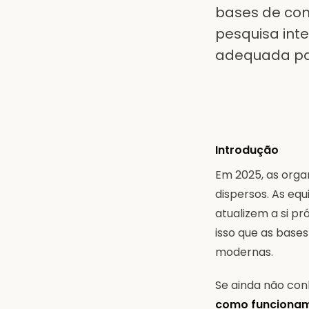
bases de con
pesquisa int
adequada par
Introdução
Em 2025, as orga
dispersos. As eq
atualizem a si pr
isso que as bas
modernas.
Se ainda não con
como funcionam