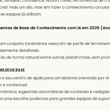
ck, Zendesk, Confluence, Notion, CRMs, ferramentas de IT
criar mais um silo, mas sim fazer o conhecimento circula
s equipas já utilizam.
entas de Base de Conhecimento com IA em 2025 (Ana
um conjunto totalmente reescrito de perfis de ferrament
ndamente detalhado.
uído de forma natural entre outras plataformas, sem pro
OWLEDGE BASE
u o seu centro de ajuda para um sistema orientado por I
o e contextual.
emântica, sugestões automáticas de conteúdo e redação
la uma escolha poderosa para grandes equipas de supor