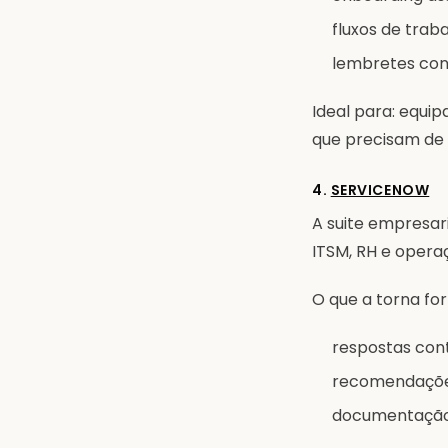
fluxos de trab
lembretes con
Ideal para: equi
que precisam de 
4.
SERVICENOW
A suite empresa
ITSM, RH e opera
O que a torna for
respostas cont
recomendações
documentação 