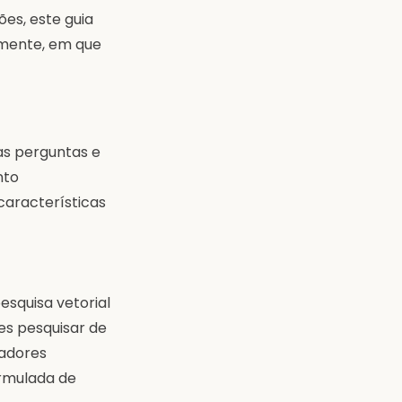
es, este guia
lmente, em que
as perguntas e
nto
características
squisa vetorial
es pesquisar de
zadores
ormulada de