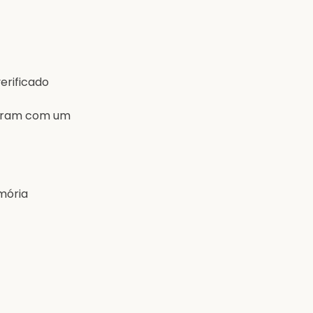
erificado
peram com um
mória