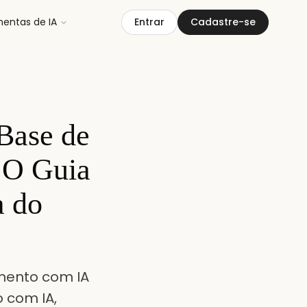
mentas de IA
Entrar
Cadastre-se
Base de
 O Guia
a do
mento com IA
 com IA,