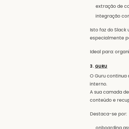
extração de c
integração co
Isto faz do Slac
especialmente pa
Ideal para: organ
3.
GURU
O Guru continua 
interno.
A sua camada de 
conteúdo e recu
Destaca-se por:
onboarding ass