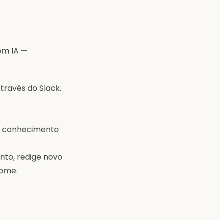
em IA —
través do Slack.
de conhecimento
nto, redige novo
rome.