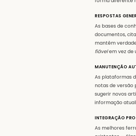
forma diferente
RESPOSTAS GENE
As bases de con
documentos, cita
mantêm verdadei
fiável
em vez de 
MANUTENÇÃO AU
As plataformas d
notas de versão
sugerir novos ar
informação atual
INTEGRAÇÃO PRO
As melhores fer