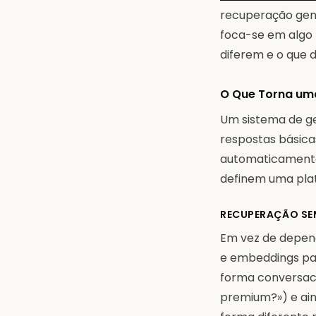
recuperação gener
foca-se em algo 
diferem e o que 
O Que Torna uma
Um sistema de ge
respostas básica
automaticamente 
definem uma plat
RECUPERAÇÃO SE
Em vez de depend
e embeddings par
forma conversaci
premium?») e ain