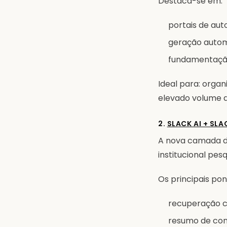
Destaca-se em:
portais de aut
geração autom
fundamentação
Ideal para: org
elevado volume d
2.
SLACK AI + SL
A nova camada d
institucional pesq
Os principais pon
recuperação c
resumo de conv