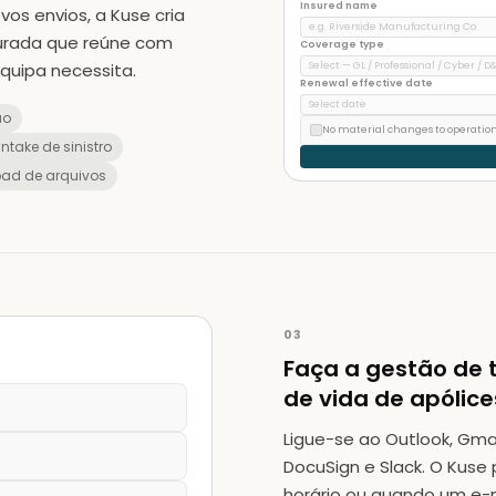
Insured name
vos envios, a Kuse cria
e.g. Riverside Manufacturing Co.
turada que reúne com
Coverage type
Select — GL / Professional / Cyber / D
quipa necessita.
Renewal effective date
Select date
ão
No material changes to operation
ntake de sinistro
oad de arquivos
03
Faça a gestão de t
de vida de apólice
Ligue-se ao Outlook, Gmai
DocuSign e Slack. O Kus
horário ou quando um e-