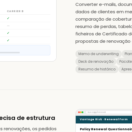
Converter e-mails, docum
dados de clientes em me
CARRIER B
✓
comparação de cobertura
—
resumo de perdas, tabela
✓
ficheiros de Certificado
✓
propostas de renovação 
Memo de underwriting
Plan
Deck de renovação
Pacote
Resumo de histórico
Apres
kuse.app/renewal
ecisa de estrutura
Vantage Risk · Renewal Form
s renovações, os pedidos
Policy Renewal Questionnai