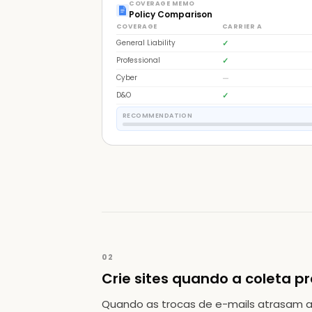
COVERAGE MEMO
Policy Comparison
COVERAGE
CARRIER A
General Liability
✓
Professional
✓
Cyber
—
D&O
✓
RECOMMENDATION
02
Crie sites quando a coleta pr
Quando as trocas de e-mails atrasam a