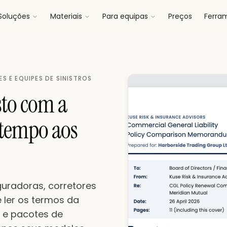
Soluções
Materiais
Para equipas
Preços
Ferra
S E EQUIPES DE SINISTROS
to com a
 tempo aos
guradoras, corretores
 ler os termos da
 e pacotes de