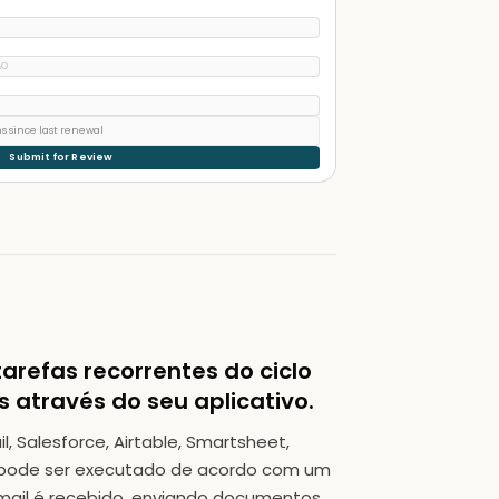
&O
s since last renewal
Submit for Review
arefas recorrentes do ciclo
s através do seu aplicativo.
l, Salesforce, Airtable, Smartsheet,
e pode ser executado de acordo com um
mail é recebido, enviando documentos