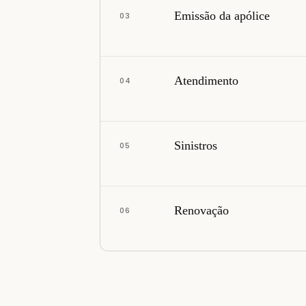
Emissão da apólice
0
3
Atendimento
0
4
Sinistros
0
5
Renovação
0
6