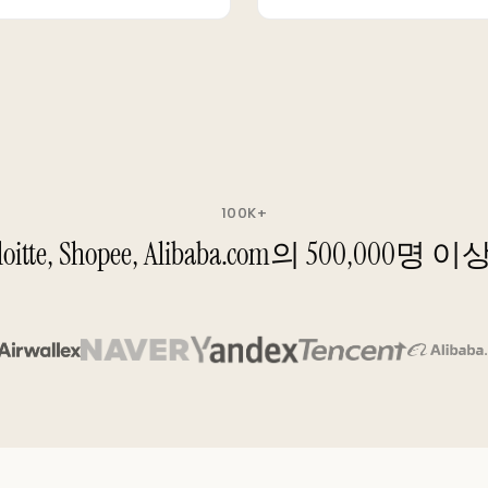
100K+
G, Deloitte, Shopee, Alibaba.com의 5