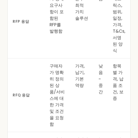
요구사
최적
릭스,
항이 포
가치
범위,
함된
솔루션
일정,
RFP 응답
RFP를
가격,
발행함
T&Cs,
서명
된 양
식
구매자
가격,
낮
항목
가 명확
납기,
음
별 가
히 정의
기본
~
격, 납
된 상
역량
중
품 조
품/서비
간
건, 보
RFQ 응답
스에 대
증
한 가격
및 조건
을 요청
함