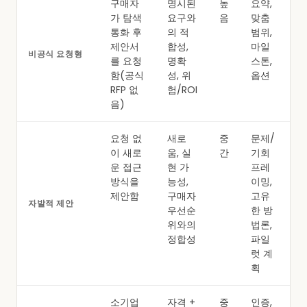
구매자
명시된
높
요약,
가 탐색
요구와
음
맞춤
통화 후
의 적
범위,
제안서
합성,
마일
비공식 요청형
를 요청
명확
스톤,
함(공식
성, 위
옵션
RFP 없
험/ROI
음)
요청 없
새로
중
문제/
이 새로
움, 실
간
기회
운 접근
현 가
프레
방식을
능성,
이밍,
제안함
구매자
고유
자발적 제안
우선순
한 방
위와의
법론,
정합성
파일
럿 계
획
소기업
자격 +
중
인증,