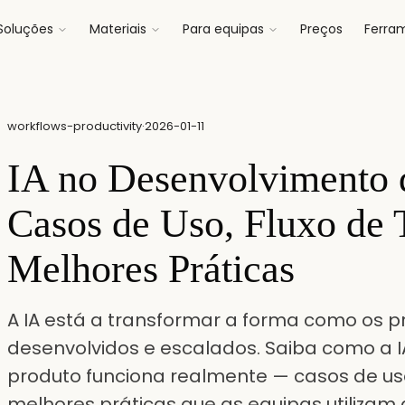
Soluções
Materiais
Para equipas
Preços
Ferra
workflows-productivity
·
2026-01-11
IA no Desenvolvimento 
Casos de Uso, Fluxo de 
Melhores Práticas
A IA está a transformar a forma como os p
desenvolvidos e escalados. Saiba como a 
produto funciona realmente — casos de uso 
melhores práticas que as equipas utilizam