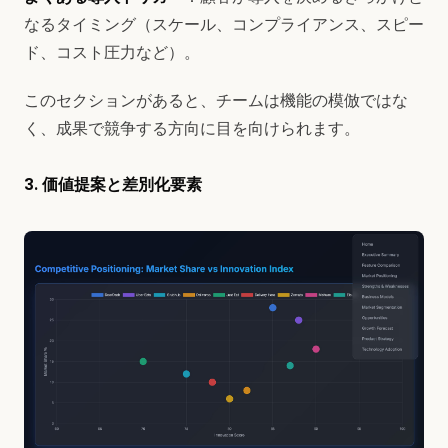
なるタイミング（スケール、コンプライアンス、スピー
ド、コスト圧力など）。
このセクションがあると、チームは機能の模倣ではな
く、成果で競争する方向に目を向けられます。
3. 価値提案と差別化要素