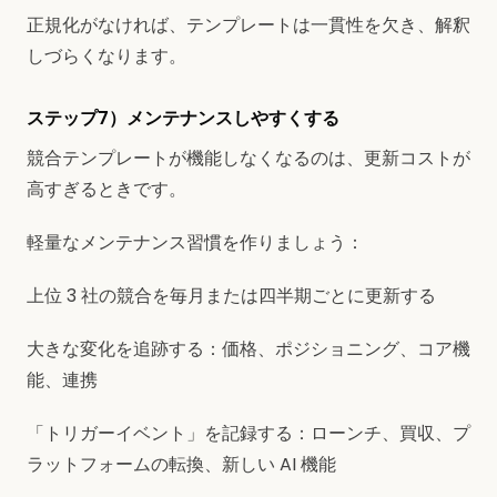
正規化がなければ、テンプレートは一貫性を欠き、解釈
しづらくなります。
ステップ7）メンテナンスしやすくする
競合テンプレートが機能しなくなるのは、更新コストが
高すぎるときです。
軽量なメンテナンス習慣を作りましょう：
上位 3 社の競合を毎月または四半期ごとに更新する
大きな変化を追跡する：価格、ポジショニング、コア機
能、連携
「トリガーイベント」を記録する：ローンチ、買収、プ
ラットフォームの転換、新しい AI 機能