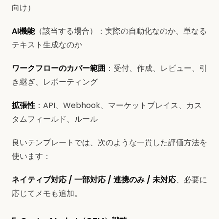
向け）
AI機能
（該当する場合）：実際の自動化なのか、単なる
テキスト生成なのか
ワークフローのカバー範囲
：受付、作成、レビュー、引
き継ぎ、レポーティング
拡張性
：API、Webhook、マーケットプレイス、カス
タムフィールド、ルール
良いテンプレートでは、次のような一貫した評価方法を
使います：
ネイティブ対応 / 一部対応 / 連携のみ / 未対応
、必要に
応じてメモも追加。