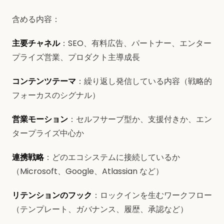
含める内容：
主要チャネル
：SEO、有料広告、パートナー、エンター
プライズ営業、プロダクト主導成長
コンテンツテーマ
：繰り返し発信している内容（戦略的
フォーカスのシグナル）
営業モーション
：セルフサーブ型か、支援付きか、エン
タープライズ中心か
連携戦略
：どのエコシステムに接続しているか
（Microsoft、Google、Atlassian など）
リテンションのフック
：ロックインを生むワークフロー
（テンプレート、ガバナンス、履歴、承認など）