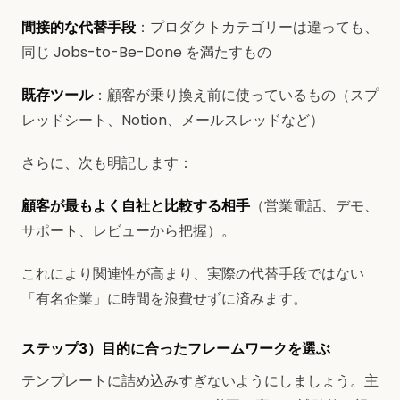
間接的な代替手段
：プロダクトカテゴリーは違っても、
同じ Jobs-to-Be-Done を満たすもの
既存ツール
：顧客が乗り換え前に使っているもの（スプ
レッドシート、Notion、メールスレッドなど）
さらに、次も明記します：
顧客が最もよく自社と比較する相手
（営業電話、デモ、
サポート、レビューから把握）。
これにより関連性が高まり、実際の代替手段ではない
「有名企業」に時間を浪費せずに済みます。
ステップ3）目的に合ったフレームワークを選ぶ
テンプレートに詰め込みすぎないようにしましょう。主