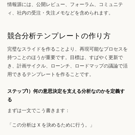
情報源には、公開レビュー、フォーラム、コミュニテ
ィ、社内の受注・失注メモなどを含められます。
競合分析テンプレートの作り方
完璧なスライドを作ることより、再現可能なプロセスを
持つことのほうが重要です。目標は、すばやく更新で
き、計画サイクル、ローンチ、ロードマップの議論で活
用できるテンプレートを作ることです。
ステップ1）何の意思決定を支える分析なのかを定義す
る
まずは一文でこう書きます：
「この分析は X を決めるために行う。」