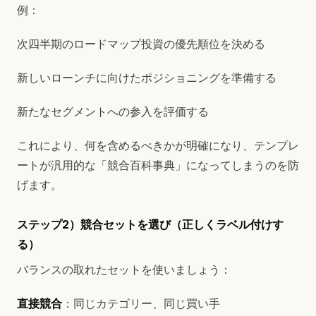
例：
次四半期のロードマップ投資の優先順位を決める
新しいローンチに向けたポジショニングを準備する
新たなセグメントへの参入を評価する
これにより、何を含めるべきかが明確になり、テンプレ
ートが汎用的な「競合百科事典」になってしまうのを防
げます。
ステップ2）競合セットを選び（正しくラベル付けす
る）
バランスの取れたセットを使いましょう：
直接競合
：同じカテゴリー、同じ買い手