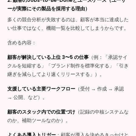
2. 顧客のJobs-to-Be-Doneとユースケース（ユーザ
ーが実際にその製品を採用する理由）
多くの競合分析が失敗するのは、顧客が本当に達成した
い仕事ではなく、機能一覧を比較してしまうからです。
含める内容：
顧客が解決している上位 3〜5 の仕事
（例：「承認サイ
クルを短縮する」「ブランド制作を標準化する」「引き
継ぎを減らしてより速くリリースする」）。
支援している主要ワークフロー
（受付 → 作成 → 承認
→ 公開、など）。
顧客のスタック内での位置づけ
（記録の中核システムな
のか、補助ツールなのか）。
よくある導入トリガー
：顧客が導入を決めるきっかけと