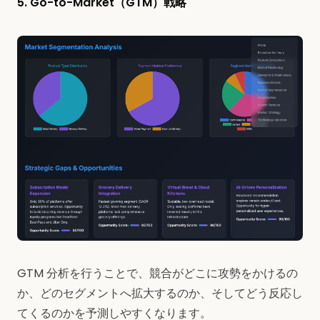
5. Go-to-Market（GTM）戦略
GTM 分析を行うことで、競合がどこに攻勢をかけるの
か、どのセグメントへ拡大するのか、そしてどう反応し
てくるのかを予測しやすくなります。