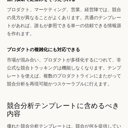
プロダクト、マーケティング、営業、経営陣では、競合
の見方が異なることがよくあります。共通のテンプレー
トがあれば、誰もが参照できる単一の信頼できる情報源
を作れます。
プロダクトの複雑化にも対応できる
市場が混み合い、プロダクトが多様化するにつれて、非
公式な競合トラッキングは機能しなくなります。テンプ
レートを使えば、複数のプロダクトラインにまたがって
競合分析を再現可能かつスケーラブルに行えます。
競合分析テンプレートに含めるべき
内容
優れた競合分析テンプレートは、競合が何を提供してい