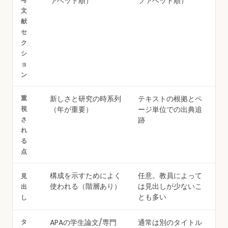
ァベット順）
ファベット順）
文
献
セ
ク
シ
ョ
ン
重
新しさと研究の時系列
テキストの根拠とペ
視
（年が重要）
ージ単位での出典追
さ
跡
れ
る
点
構成を示すためによく
任意。教員によって
見
使われる（階層あり）
は見出しが少ないこ
出
とも多い
し
タ
APAの学生論文/専門
通常は別のタイトル