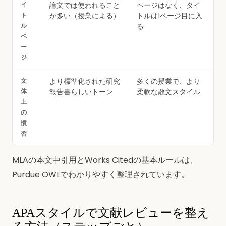
イ
論文では使われること
ページはなく、タイ
ト
が多い（授業による）
トルは1ページ目に入
ル
る
ペ
ー
ジ
文
より標準化された研究
多くの授業で、より
体
報告書らしいトーン
柔軟な散文スタイル
上
の
慣
習
MLAの本文中引用とWorks Citedの基本ルールは、
Purdue OWLでわかりやすく整理されています。
APAスタイルで文献レビューを整え