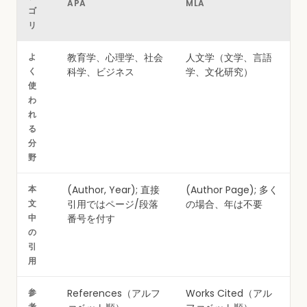
APA
MLA
ゴ
リ
よ
教育学、心理学、社会
人文学（文学、言語
く
科学、ビジネス
学、文化研究）
使
わ
れ
る
分
野
本
(Author, Year); 直接
(Author Page); 多く
文
引用ではページ/段落
の場合、年は不要
中
番号を付す
の
引
用
参
References（アルフ
Works Cited（アル
考