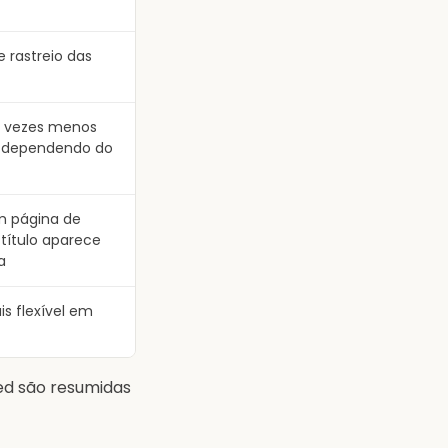
e rastreio das
s vezes menos
s, dependendo do
 página de
 título aparece
a
is flexível em
ed são resumidas