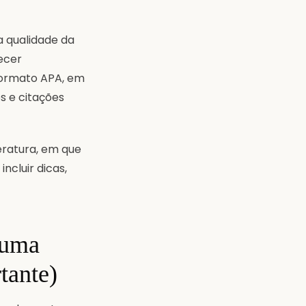
a qualidade da
ecer
formato APA, em
os e citações
teratura, em que
ncluir dicas,
 uma
tante)