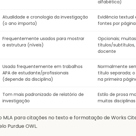
alfabética)
Atualidade e cronologia da investigação
Evidência textual 
(o ano importa)
fontes por página
Frequentemente usados para mostrar
Opcionais; muita
a estrutura (níveis)
títulos/subtítulo
docente
Usada frequentemente em trabalhos
Normalmente sem
APA de estudante/profissionais
título separada; o
(depende da disciplina)
na primeira págin
Tom mais padronizado de relatório de
Estilo de prosa ma
investigação
muitas disciplinas
o MLA para citações no texto e formatação de Works Cit
elo Purdue OWL.