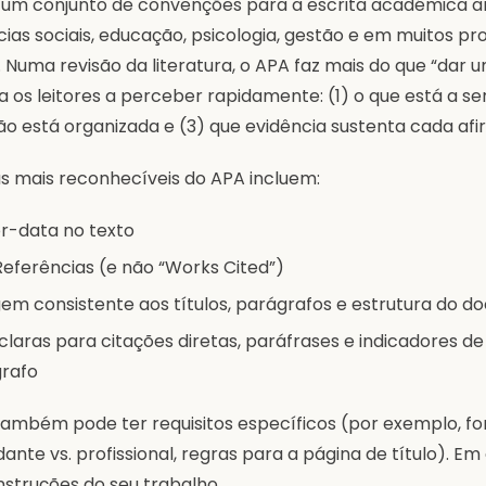
 um conjunto de convenções para a escrita académica
ncias sociais, educação, psicologia, gestão e em muitos p
s. Numa revisão da literatura, o APA faz mais do que “dar
a os leitores a perceber rapidamente: (1) o que está a ser 
ão está organizada e (3) que evidência sustenta cada af
as mais reconhecíveis do APA incluem:
r-data no texto
Referências (e não “Works Cited”)
m consistente aos títulos, parágrafos e estrutura do 
claras para citações diretas, paráfrases e indicadores de
rafo
o também pode ter requisitos específicos (por exemplo, f
ante vs. profissional, regras para a página de título). Em
instruções do seu trabalho.