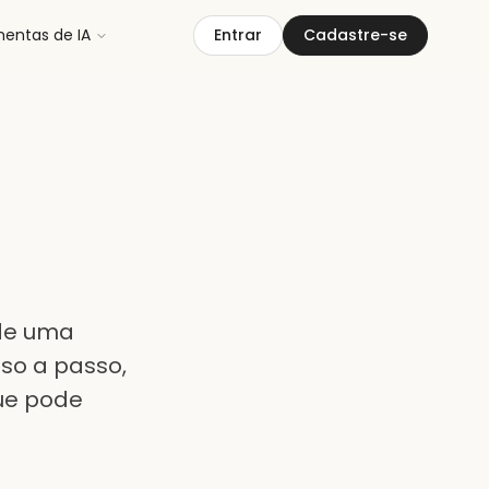
mentas de IA
Entrar
Cadastre-se
 de uma
so a passo,
que pode