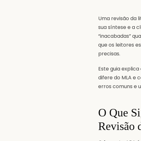
Uma revisão da li
sua síntese e a 
“inacabadas” qu
que os leitores e
precisas.
Este guia explica
difere do MLA e 
erros comuns e um
O Que Si
Revisão d