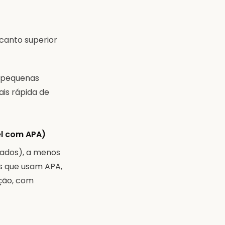
canto superior
— pequenas
ais rápida de
el com APA)
tados), a menos
s que usam APA,
ação, com