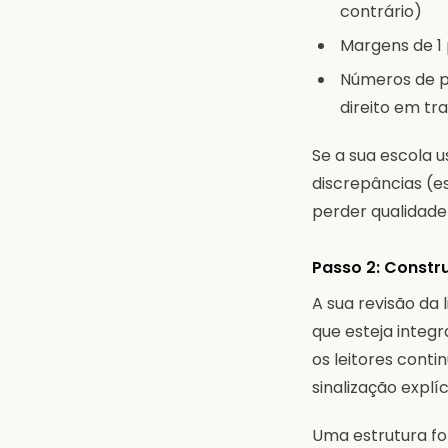
contrário)
Margens de 1
Números de p
direito em tr
Se a sua escola 
discrepâncias (e
perder qualidade
Passo 2: Constr
A sua revisão da
que esteja integ
os leitores cont
sinalização explíc
Uma estrutura fo