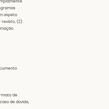
 amplamente
rogramas
 um aspeto
revisto, (2)
irmação.
documento
ormato de
 caso de dúvida,