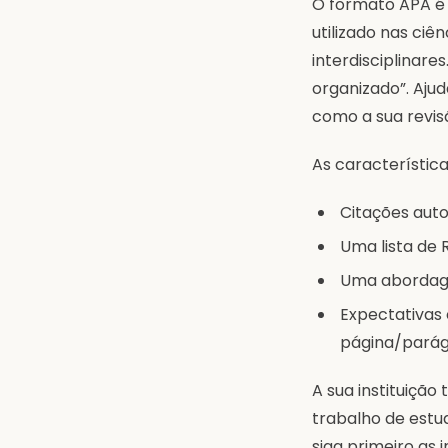
O formato APA é
utilizado nas ciê
interdisciplinare
organizado”. Ajud
como a sua revis
As característic
Citações auto
Uma lista de 
Uma abordage
Expectativas 
página/parág
A sua instituiçã
trabalho de estud
siga primeiro as 