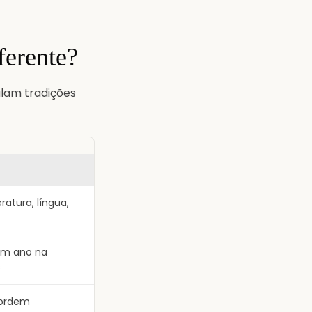
ferente?
alam tradições
ratura, língua,
)
sem ano na
s
 ordem