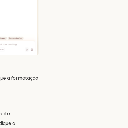
 que a formatação
mento
dique o