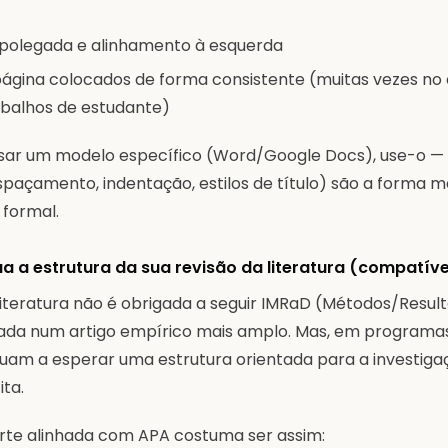
 polegada e alinhamento à esquerda
ágina colocados de forma consistente (muitas vezes no 
abalhos de estudante)
usar um modelo específico (Word/Google Docs), use-o 
spaçamento, indentação, estilos de título) são a forma m
 formal.
ua a estrutura da sua revisão da literatura (compatív
 literatura não é obrigada a seguir IMRaD (Métodos/Resul
rada num artigo empírico mais amplo. Mas, em programa
inuam a esperar uma estrutura orientada para a investig
ita.
rte alinhada com APA costuma ser assim: