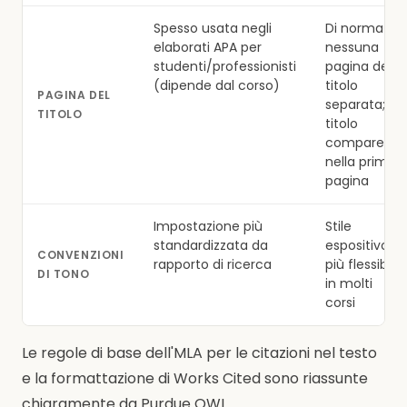
Spesso usata negli
Di norma
elaborati APA per
nessuna
studenti/professionisti
pagina del
(dipende dal corso)
titolo
PAGINA DEL
separata; il
TITOLO
titolo
compare
nella prima
pagina
Impostazione più
Stile
standardizzata da
espositivo
CONVENZIONI
rapporto di ricerca
più flessibile
DI TONO
in molti
corsi
Le regole di base dell'MLA per le citazioni nel testo
e la formattazione di Works Cited sono riassunte
chiaramente da Purdue OWL.