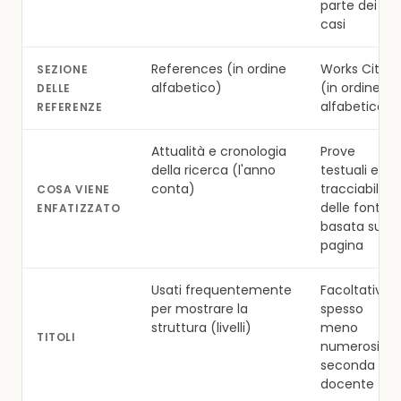
parte dei
casi
References (in ordine
Works Cited
SEZIONE
alfabetico)
(in ordine
DELLE
alfabetico)
REFERENZE
Attualità e cronologia
Prove
della ricerca (l'anno
testuali e
conta)
tracciabilità
COSA VIENE
delle fonti
ENFATIZZATO
basata sulla
pagina
Usati frequentemente
Facoltativi;
per mostrare la
spesso
struttura (livelli)
meno
TITOLI
numerosi a
seconda del
docente