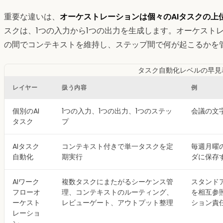
重要な違いは、
オーケストレーションは個々のAIタスクの上
スクは、1つの入力から1つの出力を生成します。オーケスト
の間でコンテキストを維持し、ステップ間で何が起こるかを
タスク自動化レベルの早見
レイヤー
扱う内容
例
個別のAI
1つの入力、1つの出力、1つのステッ
会議の文
タスク
プ
AIタスク
コンテキスト付きで単一タスクを定
毎週月曜
自動化
期実行
ダに保存
AIワーク
複数タスクにまたがるシーケンス管
スタンドア
フローオ
理、コンテキストのルーティング、
を相互参照
ーケスト
レビューゲート、アウトプット整理
ション責
レーショ