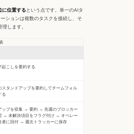
位に位置する
という点です。単一のAIタ
レーションは複数のタスクを接続し、そ
管理します。
表
字起こしを要約する
のスタンドアップを要約してチームフォル
する
ップを収集 → 要約 → 先週のブロッカー
 → 未解決項目をフラグ付け → オペレー
任者に回付 → 週次トラッカーに保存