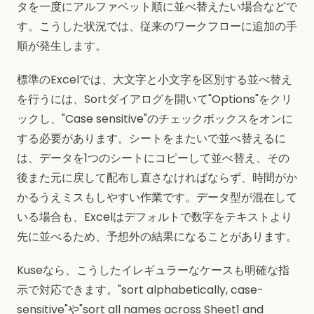
タを一度にアルファベット順に並べ替えたい場合などで
す。こうした状況では、従来のワークフローに追加の手
順が発生します。
標準のExcelでは、大文字と小文字を区別する並べ替え
を行うには、Sortダイアログを開いて"Options"をクリ
ックし、"Case sensitive"のチェックボックスをオンに
する必要があります。シートをまたいで並べ替えるに
は、データを1つのシートにコピーして並べ替え、その
後また元に戻して配布し直さなければならず、時間がか
かるうえミスもしやすい作業です。データ型が混在して
いる場合も、Excelはデフォルトで数字をテキストより
先に並べるため、予想外の結果になることがあります。
Kuseなら、こうしたイレギュラーなケースも明確な指
示で対応できます。"sort alphabetically, case-
sensitive"や"sort all names across Sheet1 and