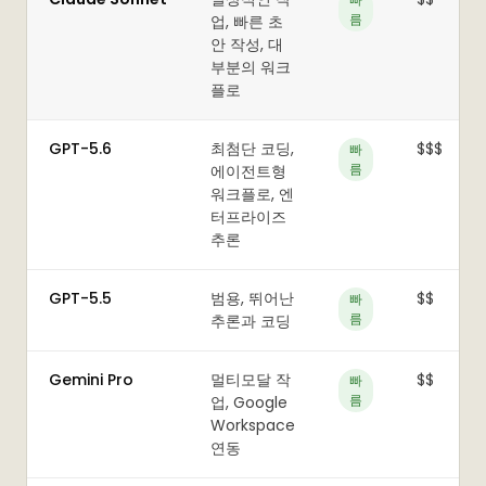
름
업, 빠른 초
안 작성, 대
부분의 워크
플로
GPT-5.6
최첨단 코딩,
$$$
빠
름
에이전트형
워크플로, 엔
터프라이즈
추론
GPT-5.5
범용, 뛰어난
$$
빠
름
추론과 코딩
Gemini Pro
멀티모달 작
$$
빠
름
업, Google
Workspace
연동