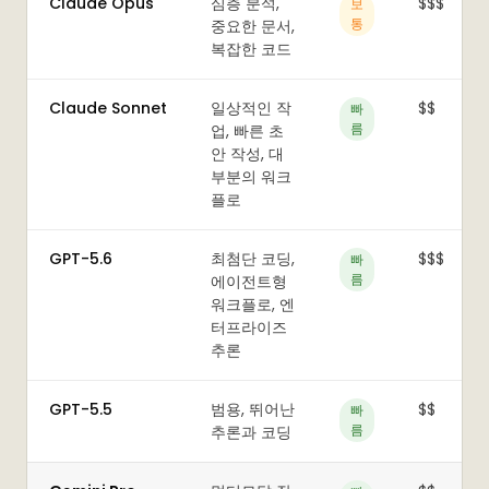
Claude Opus
심층 분석,
$$$
보
통
중요한 문서,
복잡한 코드
Claude Sonnet
일상적인 작
$$
빠
름
업, 빠른 초
안 작성, 대
부분의 워크
플로
GPT-5.6
최첨단 코딩,
$$$
빠
름
에이전트형
워크플로, 엔
터프라이즈
추론
GPT-5.5
범용, 뛰어난
$$
빠
름
추론과 코딩