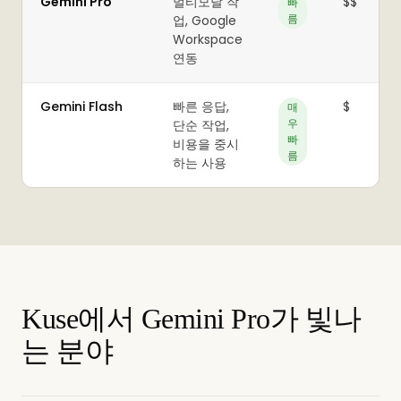
Gemini Pro
멀티모달 작
$$
빠
름
업, Google
Workspace
연동
Gemini Flash
빠른 응답,
$
매
우
단순 작업,
빠
비용을 중시
름
하는 사용
Kuse에서 Gemini Pro가 빛나
는 분야