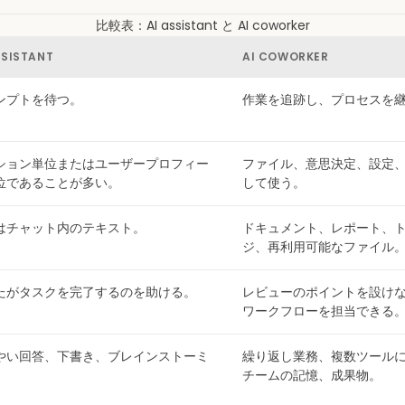
比較表：AI assistant と AI coworker
SSISTANT
AI COWORKER
ンプトを待つ。
作業を追跡し、プロセスを
ション単位またはユーザープロフィー
ファイル、意思決定、設定
位であることが多い。
して使う。
はチャット内のテキスト。
ドキュメント、レポート、
ジ、再利用可能なファイル
たがタスクを完了するのを助ける。
レビューのポイントを設け
ワークフローを担当できる
やい回答、下書き、ブレインストーミ
繰り返し業務、複数ツール
。
チームの記憶、成果物。