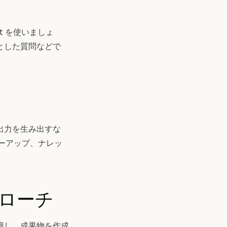
t を使いましょ
とした質問などで
出力を生み出すな
ローアップ、ナレッ
アプローチ
を記憶し、成果物を作成