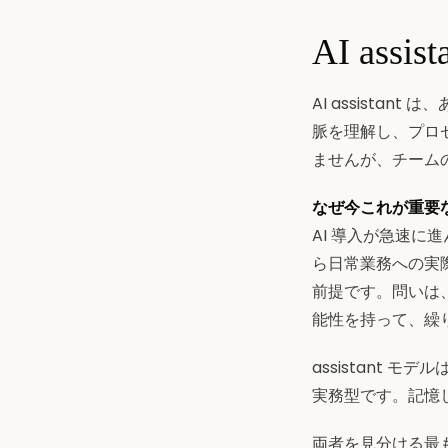
AI ass
AI assista
脈を理解し、プロ
ませんが、チームの
なぜ今これが重要
AI 導入が急速に
ら日常業務への実
前提です。問いは
能性を持って、繰
assistant 
実務型です。記憶
両者を見分ける最