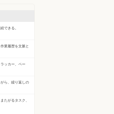
継続できる。
、作業履歴を文脈と
トラッカー、ペー
。
ながら、繰り返しの
。
にまたがるタスク、