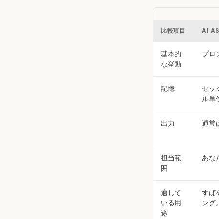
比較項目
AI A
基本的
プロ
な挙動
記憶
セッ
ル単
出力
通常
担当範
あな
囲
適して
すば
いる用
ング
途