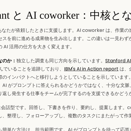
istant と AI coworker：中
nt は、あなたが依頼したときに支援します。AI coworker は、作
セスを前に進める成果物を生み出します。この違いは一見わず
 AI 活用の仕方を大きく変えます。
なのか：
独立した調査も同じ方向を示しています。
Stanford AI
進んでいることを追跡しており、
IBM's AI in Action report
は、
際のインパクトへと移行しようとしていることを示しています
、AI がプロンプトに答えられるかどうかではなく、十分な文
り返し発生する仕事をチームが完了するのを支援できるかどう
モデルは会話型です。回答し、下書きを作り、要約し、提案します。cow
し、整理し、フォローアップし、複数のタスクにまたがって作
も簡単な方法は、担当範囲です。AI がプロンプトを待って応