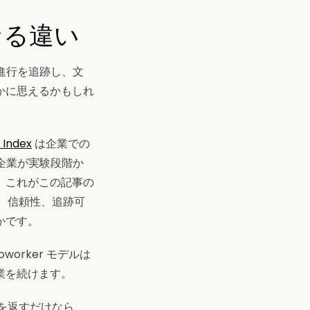
核となる違い
業の進行を追跡し、文
かに思えるかもしれ
 Index
は企業での
企業が実験段階か
。これがこの記事の
脈、信頼性、追跡可
かです。
orker モデルは
業を続けます。
答を返すだけなら、