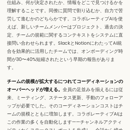
仕組み、何が決定されたか、情報をどこで見つけるかを
理解することです。同僚に質問で割り込むか、自力で苦
労して進むかのどちらかです。コラボレーティブAIを使
えば、新しいチームメンバーはプロジェクト、過去の決
定、チームの規範に関するコンテキストをシステムに直
接問い合わせられます。SlackとNotionにわたってAI統
合を効果的に活用したチームでは、オンボーディング時
間が30〜40%短縮されたという早期の報告がありま
す。
チームの規模が拡大するにつれてコーディネーションの
オーバーヘッドが増える。
全員の足並みを揃えるには従
来、ミーティング、ステータス更新、手動のフォローア
ップが必要でした。そのコーディネーションコストはチ
ームの規模とともに増加します。コラボレーティブAIは
この作業の多くを自動化します——チャンネルアクティ