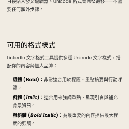
直接貼入發文編輯器。Unicode 格式會完整轉移——不需
要任何額外步驟。
可用的格式樣式
LinkedIn 文字格式工具提供多種 Unicode 文字樣式，搭
配你的內容與個人品牌：
粗體 (𝗕𝗼𝗹𝗱)：
非常適合用於標題、重點摘要與行動呼
籲。
斜體 (𝘐𝘵𝘢𝘭𝘪𝘤)：
適合用來強調重點、呈現引言與補充
背景資訊。
粗斜體 (𝘽𝙤𝙡𝙙 𝙄𝙩𝙖𝙡𝙞𝙘)：
為最重要的內容提供最大程
度的強調。