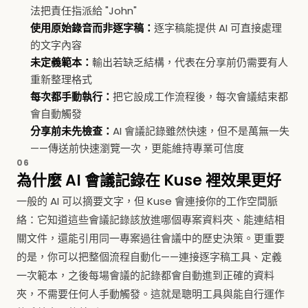
法把責任指派給 "John"
使用原始錄音而非逐字稿：
逐字稿能提供 AI 可直接處理
的文字內容
未定義範本：
輸出若缺乏結構，代表在分享前仍需要有人
重新整理格式
每次都手動執行：
把它設成工作流程後，每次會議結束都
會自動觸發
分享前未先檢查：
AI 會議記錄雖然快速，但不是萬無一失
——傳送前快速瀏覽一次，更能維持專業可信度
06
為什麼 AI 會議記錄在 Kuse 裡效果更好
一般的 AI 可以摘要文字，但 Kuse 會連接你的工作空間脈
絡：它知道這些會議記錄該放進哪個專案資料夾、能連結相
關文件，還能引用同一專案過往會議中的歷史決策。更重要
的是，你可以把整個流程自動化——連接逐字稿工具、定義
一次範本，之後每場會議的記錄都會自動進到正確的資料
夾，不需要任何人手動觸發。這就是聰明工具與能自行運作