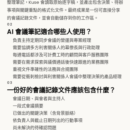
整理筆記，Kuse 會讀取原始逐字稿，並產出包含決策、待辦
事項與關鍵重點的格式化文件。最終成果是一份可直接分享
的會議記錄文件，並會自動儲存到你的工作區。
02
AI 會議筆記適合哪些人使用？
負責主持定期同步會議的營運與專案經理
需要協調多方利害關係人的幕僚長與行政助理
每通電話都涉及可計費工時的顧問與客戶服務團隊
需要在需求探索與議價通話後快速跟進的業務團隊
重視文件準確性的法務與合規團隊
需要從衝刺檢討與利害關係人會議中整理決策的產品經理
03
一份好的會議記錄文件應該包含什麼？
會議日期、與會者與主持人
一段式會議摘要
已做出的關鍵決策（含背景脈絡）
依負責人與截止日期列出的行動事項
尚未解決的待確認問題