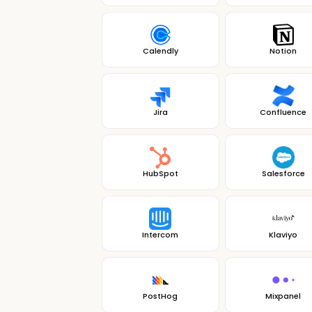
Calendly
Notion
Jira
Confluence
HubSpot
Salesforce
Intercom
Klaviyo
PostHog
Mixpanel