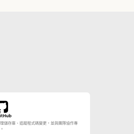
itHub
理儲存庫、追蹤程式碼變更，並與團隊協作專
。