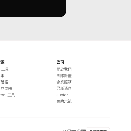
資源
公司
I 工具
關於我們
範本
團隊計畫
部落格
企業服務
常見問題
最新消息
xcel 工具
Junior
預約示範