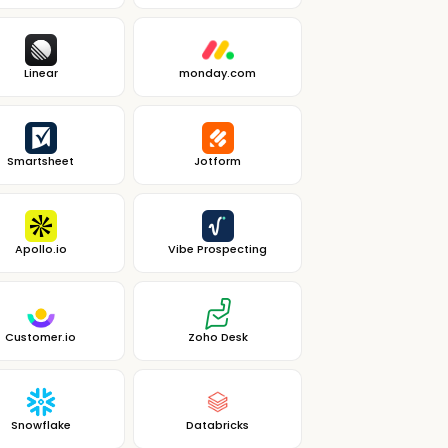
Linear
monday.com
Smartsheet
Jotform
Apollo.io
Vibe Prospecting
Customer.io
Zoho Desk
Snowflake
Databricks