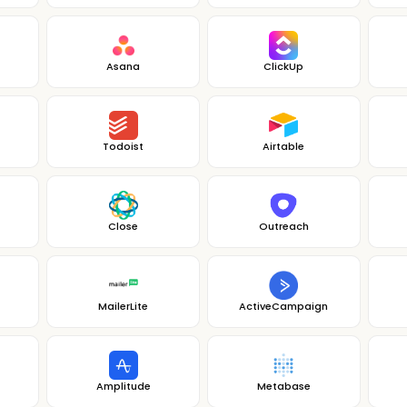
Asana
ClickUp
Todoist
Airtable
Close
Outreach
MailerLite
ActiveCampaign
Amplitude
Metabase