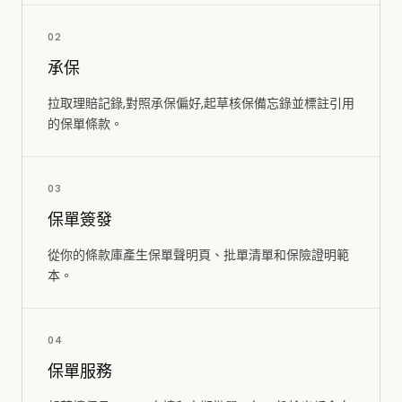
0
2
承保
拉取理賠記錄,對照承保偏好,起草核保備忘錄並標註引用
的保單條款。
0
3
保單簽發
從你的條款庫產生保單聲明頁、批單清單和保險證明範
本。
0
4
保單服務