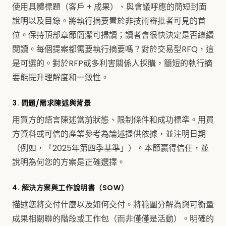
使用具體標題（客戶 + 成果）、與會議呼應的簡短封面
說明以及目錄。將執行摘要置於非技術審批者可見的首
位。保持頂部章節簡潔可掃讀；讀者會很快決定是否繼續
閱讀。每個提案都需要執行摘要嗎？對於交易型RFQ，這
是可選的。對於RFP或多利害關係人採購，簡短的執行摘
要能提升理解度和一致性。
3. 問題/需求陳述與背景
用買方的語言陳述當前狀態、限制條件和成功標準。用買
方資料或可信的產業參考為論述提供依據，並注明日期
（例如，「2025年第四季基準」）。本節贏得信任，並
說明為何您的方案是正確選擇。
4. 解決方案與工作說明書（SOW）
描述您將交付什麼以及如何交付。將範圍分解為與可衡量
成果相關聯的階段或工作包（而非僅僅是活動）。明確的