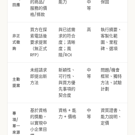
的商品/
能力
中
保固
回應
服務的價
等
格/條款
買方在探
與已述需
高
執行摘要、
索電話後
求的符合
客製化範
非正
要求提案
度；清晰
圍、里程
式徵
（無正式
度；風
碑、選項
詢
RFP）
險/ROI
未經請求
新穎性、
中
問題/機會
即提出新
可行性、
等
框架、獨特
主動
方法
與買方優
方法、試驗
提案
先事項的
計劃
契合度
基於資格
資格 + 能
中
資質證書、
專
的獎勵，
力 + 價格
等
能力說明、
項/
以實現中
定價
單一
小企業目
來源