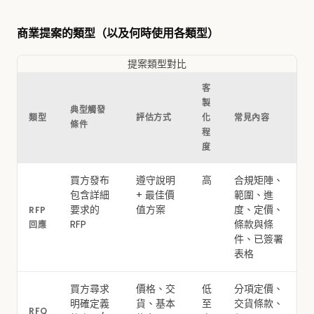
商業提案的類型（以及何時使用各類型）
提案類型對比
客
製
典型觸發
類型
評估方式
化
常見內容
條件
程
度
買方發布
遵守說明
高
合規矩陣、
包含詳細
+ 最佳價
範圍、進
要求的
值方案
度、定價、
RFP
RFP
條款與條
回應
件、已簽署
表格
買方尋求
價格、交
低
分項定價、
明確定義
貨、基本
至
交貨條款、
RFQ