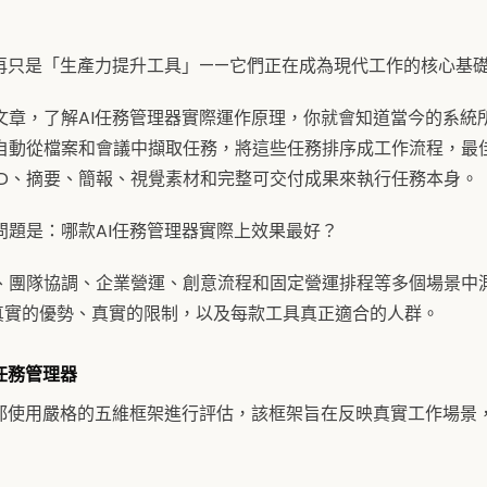
不再只是「生產力提升工具」——它們正在成為現代工作的核心基
文章，了解AI任務管理器實際運作原理，你就會知道當今的系統
自動從檔案和會議中擷取任務，將這些任務排序成工作流程，最
RD、摘要、簡報、視覺素材和完整可交付成果來執行任務本身。
問題是：哪款AI任務管理器實際上效果最好？
、團隊協調、企業營運、創意流程和固定營運排程等多個場景中測
真實的優勢、真實的限制，以及每款工具真正適合的人群。
任務管理器
器都使用嚴格的五維框架進行評估，該框架旨在反映真實工作場景