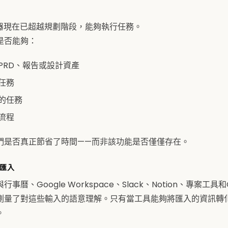
理器現在已超越規劃階段，能夠執行任務。
是否能夠：
PRD、報告或設計資產
任務
的任務
流程
們是否真正節省了時間——而非該功能是否僅僅存在。
料匯入
事曆、Google Workspace、Slack、Notion、專案工
測量了對這些輸入的語意理解。只有當工具能夠將匯入的資訊轉
。