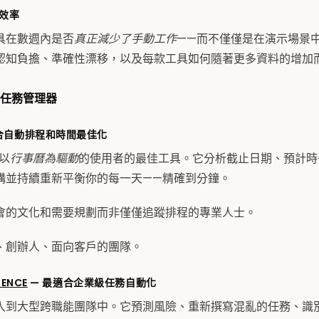
期效率
具在數週內是否
真正減少了手動工作
——而不僅僅是在演示場景
認知負擔、準確性漂移，以及每款工具如何隨著更多資料的增加
AI任務管理器
合自動排程和時間最佳化
程以
行事曆為驅動
的使用者的最佳工具。它分析截止日期、預計時
構並持續重新平衡你的每一天——精確到分鐘。
會的文化和需要規劃而非僅僅追蹤排程的專業人士。
、創辦人、面向客戶的團隊。
GENCE
— 最適合企業級任務自動化
度嵌入到大型跨職能團隊中。它預測風險、重新撰寫混亂的任務、