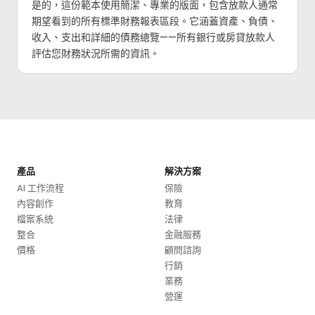
是的，這份範本使用簡潔、專業的版面，包含放款人通常
期望看到的所有標準財務報表區段。它涵蓋資產、負債、
收入、支出和詳細的債務總覽——所有銀行或房貸放款人
評估您財務狀況所需的資訊。
產品
解決方案
AI 工作流程
保險
內容創作
教育
檔案系統
法律
整合
金融服務
價格
顧問諮詢
行銷
業務
營運