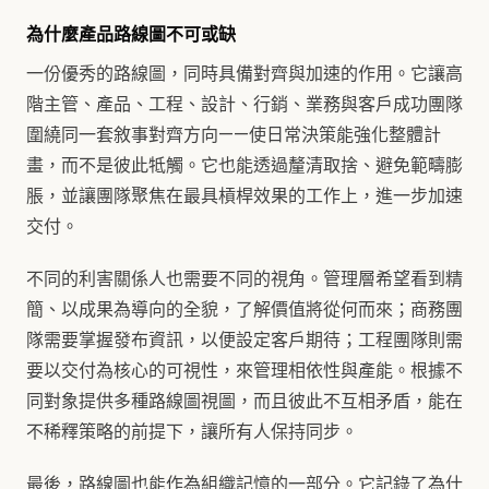
為什麼產品路線圖不可或缺
一份優秀的路線圖，同時具備對齊與加速的作用。它讓高
階主管、產品、工程、設計、行銷、業務與客戶成功團隊
圍繞同一套敘事對齊方向——使日常決策能強化整體計
畫，而不是彼此牴觸。它也能透過釐清取捨、避免範疇膨
脹，並讓團隊聚焦在最具槓桿效果的工作上，進一步加速
交付。
不同的利害關係人也需要不同的視角。管理層希望看到精
簡、以成果為導向的全貌，了解價值將從何而來；商務團
隊需要掌握發布資訊，以便設定客戶期待；工程團隊則需
要以交付為核心的可視性，來管理相依性與產能。根據不
同對象提供多種路線圖視圖，而且彼此不互相矛盾，能在
不稀釋策略的前提下，讓所有人保持同步。
最後，路線圖也能作為組織記憶的一部分。它記錄了為什