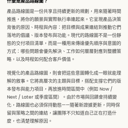
什麼是產品路線圖？
產品路線圖是一份共享且持續更新的規劃，用來隨著時間
推進，將你的願景與實際執行串連起來。它呈現產品決策
背後的原因、時程與內容：把目標與成果連結到推動它們
落地的倡議、版本發布與功能。現代的路線圖不是一份靜
態的交付項目清單，而是一種用來傳達優先順序與意圖的
方式：哪些問題會優先解決、工作如何層層對應到整體策
略，以及時程如何配合客戶價值。
視覺化的產品路線圖，則會把這些意圖轉化成一眼就能理
解的敘事。它將高層次的主題與目標，搭配支撐它們的版
本發布與能力項目，再放進時間區間中（例如 Now /
Next / Later 或季度區間）。由於市場與回饋會持續變
化，路線圖也必須保持動態——隨著新證據更新，同時保
留與策略之間的連結，讓團隊不只知道自己正在打造什
麼，也清楚理解原因。