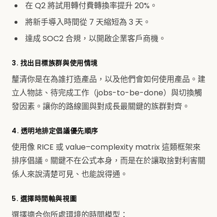
在 Q2 將試用轉付費轉換率提升 20%。
將新手導入時間從 7 天縮短為 3 天。
達成 SOC2 合規，以開啟企業客戶商機。
3. 找出目標族群與使用情境
釐清你是在為誰打造產品，以及他們會如何使用產品。建
立人物誌、待完成工作（jobs-to-be-done）與切換觸
發因素。讓你的路線圖與對成長最關鍵的族群對齊。
4. 透明地排定倡議優先順序
使用像 RICE 或 value–complexity matrix 這類框架來
排序倡議。關鍵不在公式本身，而是在於讓取捨對利害關
係人來說清楚可見、也能說得通。
5. 選擇時間軸與視圖
選擇適合你所處環境的時間模型：