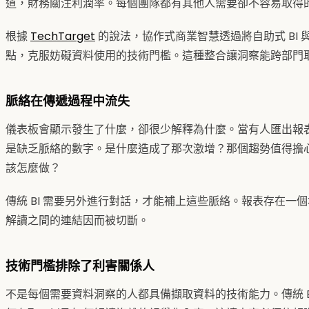
道，財務關注利潤率。每個團隊都有其他人需要卻不容易取得
根據
TechTarget
的說法，協作式商業智慧透過將自助式 BI
點，克服妨礙資料使用的技術門檻。這種整合讓洞察能跨部門
脈絡在傳遞過程中流失
儀表板會顯示發生了什麼，卻很少解釋為什麼。當有人匯出報
是缺乏脈絡的數字。是什麼造成了那次激增？那個趨勢值得擔
該怎麼做？
傳統 BI 需要另外進行對話，才能補上這些脈絡。報表存在一
解讀之間的連結因而被切斷。
技術門檻排除了利害關係人
不是每個需要資料洞察的人都具備擷取資料的技術能力。傳統 B