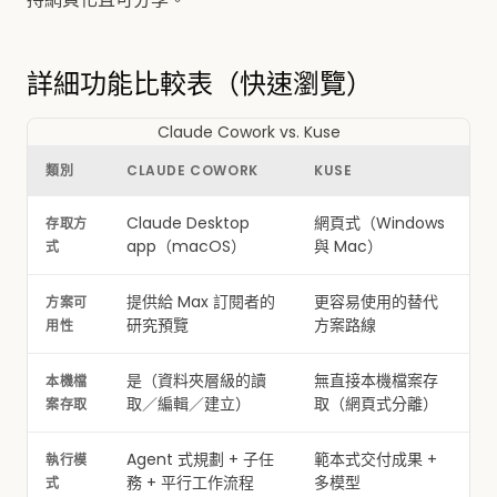
詳細功能比較表（快速瀏覽）
Claude Cowork vs. Kuse
類別
CLAUDE COWORK
KUSE
Claude Desktop
網頁式（Windows
存取方
app（macOS）
與 Mac）
式
提供給 Max 訂閱者的
更容易使用的替代
方案可
研究預覽
方案路線
用性
是（資料夾層級的讀
無直接本機檔案存
本機檔
取／編輯／建立）
取（網頁式分離）
案存取
Agent 式規劃 + 子任
範本式交付成果 +
執行模
務 + 平行工作流程
多模型
式