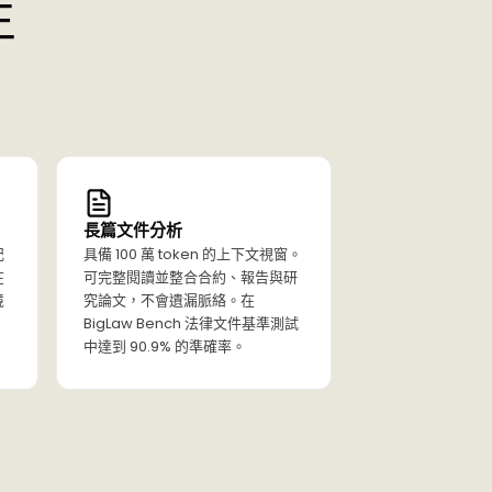
生
長篇文件分析
記
具備 100 萬 token 的上下文視窗。
在
可完整閱讀並整合合約、報告與研
境
究論文，不會遺漏脈絡。在
BigLaw Bench 法律文件基準測試
中達到 90.9% 的準確率。