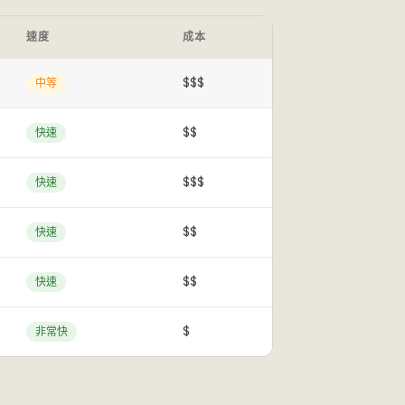
速度
成本
$$$
中等
$$
快速
$$$
快速
$$
快速
$$
快速
$
非常快