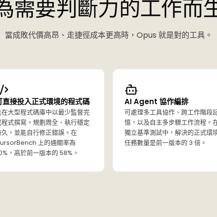
為需要判斷力的工作而
當成敗代價高昂、走捷徑成本更高時，Opus 就是對的工具。
可直接投入正式環境的程式碼
AI Agent 協作編排
能在大型程式碼庫中以最少監督完
可處理多工具協作、跨工作階段
成程式撰寫。規劃周全、執行穩定
憶，以及自主多步驟工作流程。
持久，並能自行修正錯誤。在
獨立基準測試中，解決的正式環
ursorBench 上的通關率為
任務數量是前一版本的 3 倍。
70%，高於前一版本的 58%。