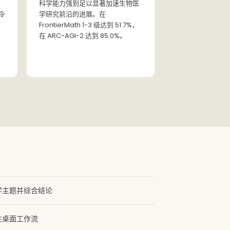
科学能力强到足以显著加速生物医
令
学研究前沿的进展。在
FrontierMath 1-3 级达到 51.7%，
在 ARC-AGI-2 达到 85.0%。
学主题并综合结论
主桌面工作流