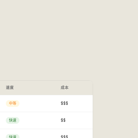
速度
成本
$$$
中等
$$
快速
$$$
快速