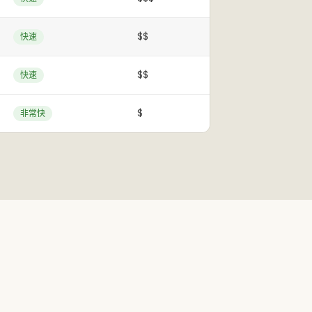
$$
快速
$$
快速
$
非常快