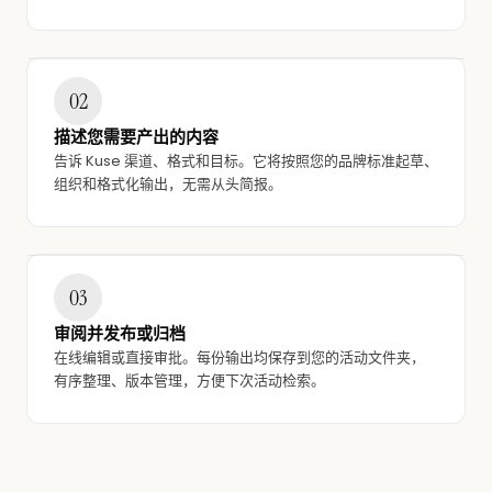
brand-voice.md
campaign-template.docx
为新分析功能撰写发布邮件序列。语气：直接、自信。受众：B2B 营销负责人。
02
描述您需要产出的内容
告诉 Kuse 渠道、格式和目标。它将按照您的品牌标准起草、
组织和格式化输出，无需从头简报。
03
审阅并发布或归档
在线编辑或直接审批。每份输出均保存到您的活动文件夹，
有序整理、版本管理，方便下次活动检索。