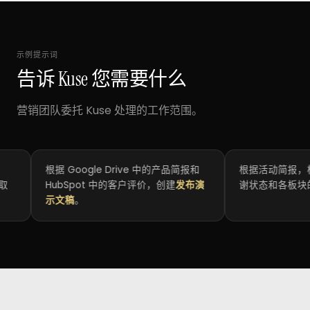
示例提示词
告诉 Kuse 您需要什么
营销团队委托 Kuse 处理的工作范围。
根据 Google Drive 中的产品简报和
根据活动简报，构建
HubSpot 中的客户评价，创建
发布演
谢状态和各板块的
发
示文稿
。