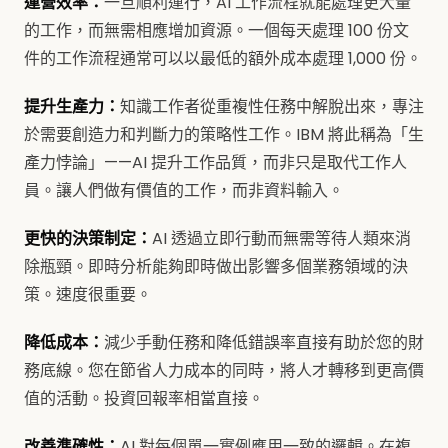
運營效率：
一旦順利運行，AI 工作流程就能處理更大量
的工作，而無需相應增加資源。一個每天處理 100 份文
件的工作流程通常可以以最低的額外成本處理 1,000 份。
提升生產力：
知識工作者從重複性任務中解脫出來，專注
於需要創造力和判斷力的策略性工作。IBM 將此稱為「生
產力悖論」——AI 提升工作品質，而非只是取代工作人
員。讓人們做有價值的工作，而非資料輸入。
更快的決策制定：
AI 透過立即行動而無需等待人類來消
除瓶頸。即時分析能夠即時做出影響多個業務領域的決
策。速度很重要。
降低成本：
減少手動任務和降低錯誤率直接有助於您的財
務底線。您在節省人力成本的同時，將人才轉移到更高價
值的活動。投資回報率相當直接。
改善準確性：
AI 對每個單一實例應用一致的邏輯。在複