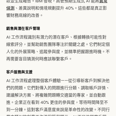
款並生成報告。IBM 發現，高管預期生成式 AI 能將
異常
偵測
、差異說明和情境規劃提升 40%。這些都是真正影
響財務底線的改善。
銷售與潛在客戶管理
AI 工作流程識別有潛力的潛在客戶、根據轉換可能性對
線索評分，並幫助銷售團隊專注於關鍵之處。它們制定個
人化的外展策略、追蹤參與度，並精準把握跟進時機。不
再需要盲目猜測何時應該聯繫客戶。
客戶服務與支援
AI 工作流程處理整個客戶體驗——從引導新客戶到解決他
們的問題。它們對傳入的問題進行分類、調取帳戶詳情、
建議解決方案、將複雜問題轉交適當的專家，並自動跟
進。企業正在看到 40% 更佳的參與度，等待時間降至不
到一分鐘。這對客戶滿意度來說是革命性的改變。不同行