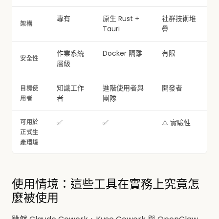
專有
原生 Rust +
社群技術堆
架構
Tauri
疊
作業系統
Docker 隔離
有限
安全性
層級
知識工作
進階使用者與
開發者
目標使
者
團隊
用者
可用於
✅
✅
⚠️ 實驗性
正式生
產環境
使用情境：這些工具在實務上究竟怎
麼被使用