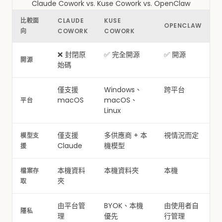
Claude Cowork vs. Kuse Cowork vs. OpenClaw
比較面
CLAUDE
KUSE
OPENCLAW
向
COWORK
COWORK
❌ 封閉原
✅ 完全開源
✅ 開源
開源
始碼
僅支援
Windows、
跨平台
macOS
macOS、
平台
Linux
僅支援
多供應商 + 本
視情況而定
模型支
Claude
機模型
援
本機資料
本機資料夾
本機
檔案存
夾
取
由平台管
BYOK、本機
由使用者自
隱私
理
優先
行管理