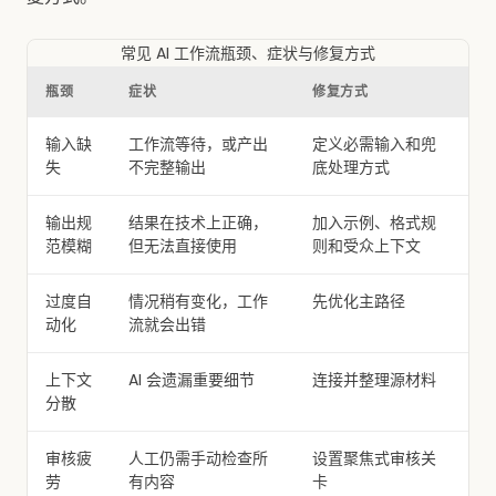
常见 AI 工作流瓶颈、症状与修复方式
瓶颈
症状
修复方式
输入缺
工作流等待，或产出
定义必需输入和兜
失
不完整输出
底处理方式
输出规
结果在技术上正确，
加入示例、格式规
范模糊
但无法直接使用
则和受众上下文
过度自
情况稍有变化，工作
先优化主路径
动化
流就会出错
上下文
AI 会遗漏重要细节
连接并整理源材料
分散
审核疲
人工仍需手动检查所
设置聚焦式审核关
劳
有内容
卡